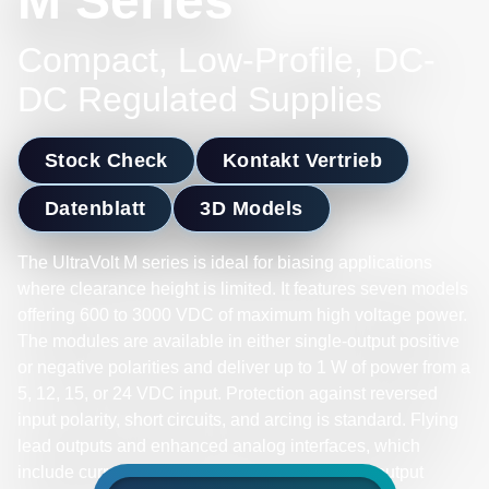
M Series
Compact, Low-Profile, DC-
DC Regulated Supplies
Stock Check
Kontakt Vertrieb
Datenblatt
3D Models
The UltraVolt M series is ideal for biasing applications
where clearance height is limited. It features seven models
offering 600 to 3000 VDC of maximum high voltage power.
The modules are available in either single-output positive
or negative polarities and deliver up to 1 W of power from a
5, 12, 15, or 24 VDC input. Protection against reversed
input polarity, short circuits, and arcing is standard. Flying
lead outputs and enhanced analog interfaces, which
include current monitoring and enable/disable output