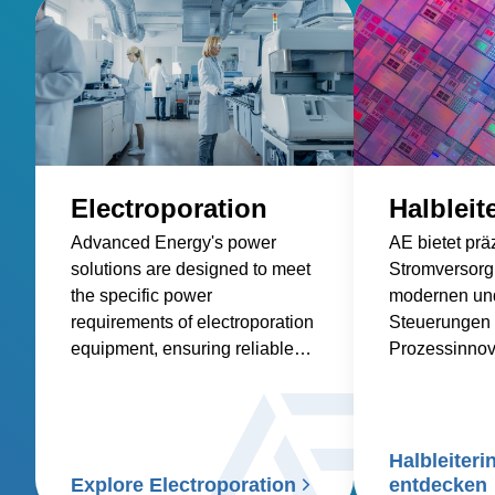
Electroporation
Halbleit
Advanced Energy's power
AE bietet prä
solutions are designed to meet
Stromversorg
the specific power
modernen und
requirements of electroporation
Steuerungen f
equipment, ensuring reliable
Prozessinnov
and consistent power delivery
Morgen an.
for this critical life science
application.
Halbleiteri
Explore Electroporation
entdecken