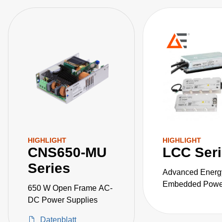
HIGHLIGHT
HIGHLIGHT
CNS650-MU
LCC Ser
Series
Advanced Energ
Embedded Power
650 W Open Frame AC-
the LCC series o
DC Power Supplies
fanless, fully-en
Datenblatt
AC-DC power sup