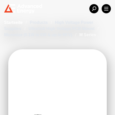
Startseite
/
Products
/
High Voltage Power
Supplies
/
UltraVolt High Voltage PCB Mount
/
Microsize (0.1W to 6W & up to 6KV)
/
M Series