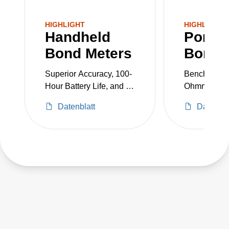
HIGHLIGHT
HIGHLIGHT
Handheld
Portab
Bond Meters
Bond 
Superior Accuracy, 100-
Bench Top Mi
Hour Battery Life, and a
Ohmmeter a
3-Year Warranty
Meter
Datenblatt
Datenbla