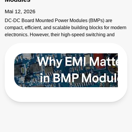
Mai 12, 2026
DC-DC Board Mounted Power Modules (BMPs) are
compact, efficient, and scalable building blocks for modern
electronics. However, their high-speed switching and
planar magnetics make them noisy. This video explains
how to identify electromagnetic interference (EMI) sources
and how to apply EMI strategies. Learn more:
https://bit.ly/4bEyhiY