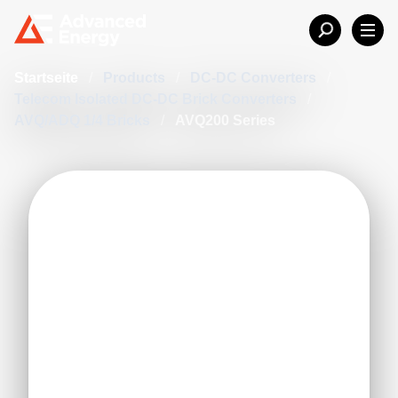
Startseite
/
Products
/
DC-DC Converters
/
Telecom Isolated DC-DC Brick Converters
/
AVQ/ADQ 1/4 Bricks
/
AVQ200 Series