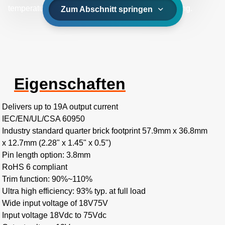
temperature range of -40˚C to +85˚C with aircooling.
Zum Abschnitt springen
Eigenschaften
Delivers up to 19A output current
IEC/EN/UL/CSA 60950
Industry standard quarter brick footprint 57.9mm x 36.8mm
x 12.7mm (2.28" x 1.45" x 0.5")
Pin length option: 3.8mm
RoHS 6 compliant
Trim function: 90%~110%
Ultra high efficiency: 93% typ. at full load
Wide input voltage of 18V75V
Input voltage 18Vdc to 75Vdc