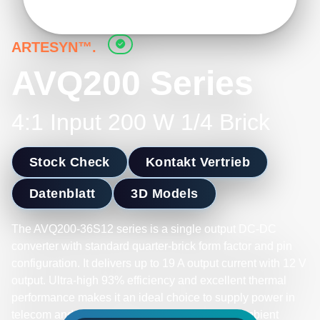
ARTESYN™.
AVQ200 Series
4:1 Input 200 W 1/4 Brick
Stock Check
Kontakt Vertrieb
Datenblatt
3D Models
The AVQ200-36S12 series is a single output DC-DC
converter with standard quarter-brick form factor and pin
configuration. It delivers up to 19 A output current with 12 V
output. Ultra-high 93% efficiency and excellent thermal
performance makes it an ideal choice to supply power in
telecom and datacom. It can operate over an ambient