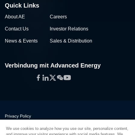
Quick Links
About AE
Careers
Contact Us
Investor Relations
News & Events
Sales & Distribution
Verbindung mit Advanced Energy
Facebook
LinkedIn
Twitter
WeChat
YouTube
Privacy Policy
Legal
We use cookies to analyze how you use our site, personalize content,
Quality
and improve your visitor experience with social media features. We