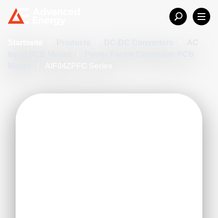
Startseite
/
Products
/
DC-DC Converters
/
AC
Input PCB Mount
/
Power Factor Correction PCB
Mount
/
AIF04ZPFC Series