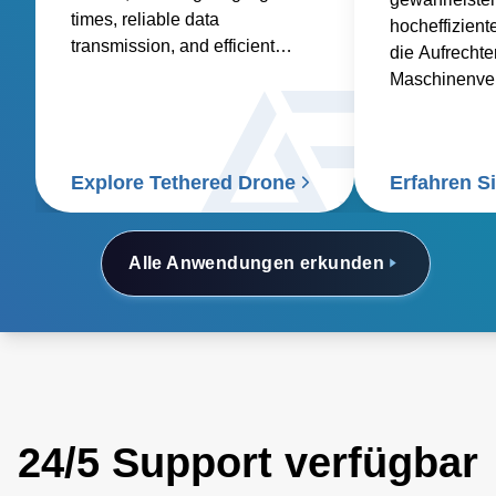
times, reliable data
hocheffiziente
transmission, and efficient
die Aufrechte
onboard electronics.
Maschinenver
die Einhaltun
Industriestan
sind.
Explore Tethered Drone
Erfahren S
Alle Anwendungen erkunden
24/5 Support verfügbar