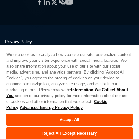
Facebook
LinkedIn
Twitter
WeChat
YouTube
Privacy Policy
Legal
We use cookies to analyze how you use our site, personalize content,
Quality
and improve your visitor experience with social media features. We
Sitemap
also share information about your use of our site with our social
media, advertising, and analytics partners. By clicking “Accept All
Supplier Portal
Cookies”, you agree to the storing of cookies on your device to
UK Modern Slavery Act
enhance site navigation, analyze site usage, and assist in our
marketing efforts. Please review the
Information We Collect About
Privacy Preferences
You
section of our privacy policy for more information about our use
of cookies and other information that we collect.
Cookie
Do Not Sell or Share My Personal Information
Policy
Advanced Energy Privacy Policy
Limit the Use of My Sensitive Personal Information
Accept All
© Copyright 2026
Advanced Energy
| Bauen: 39545
Reject All Except Necessary