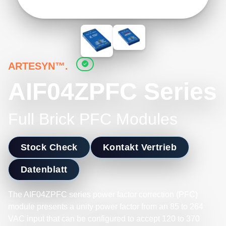
ARTESYN™.
AIF04ZPFC Series
Full Brick PFC Modules
Stock Check
Kontakt Vertrieb
Datenblatt
The AIF04ZPFC series power factor correction (PFC)
module presents a unity power factor from an 85 to 264
VAC input that can be configured to accept 120 to 370