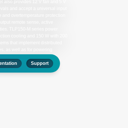
el also provides 12 V fan and 5 V
vals and accept a universal input
e and overtemperature protection
output remote sense, active
lities. TLP150-M series power
ection cooling and 150 W with 200
stems that implement distributed
s, as well as for powering
-patient critical medical
ntation
Support