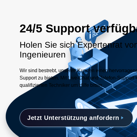
24/5 Support verfügb
Holen Sie sich Expertenrat vo
Ingenieuren
Wir sind bestrebt, unseren Kunden einen hervorrage
Support zu bieten. Mit Live-Chat und Telefon-Support 
qualifizierten Techniker um Hilfe bitten.
Jetzt Unterstützung anfordern