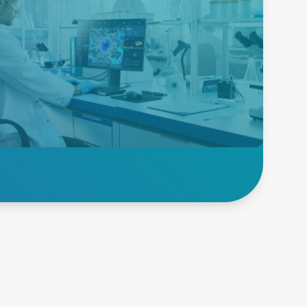
Medizinische
Anwendungen
Erfüllen Sie die Anforderungen
an die Markteinführung und die
Einhaltung medizinischer
Sicherheitsvorschriften mit
hochzuverlässigen Standard-
und kundenspezifischen
AC/DC- und DC/DC-Lösungen.
Erfahren Sie mehr