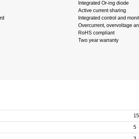
Integrated Or-ing diode
Active current sharing
rd
Integrated control and monit
Overcurrent, overvoltage an
RoHS compliant
Two year warranty
15
5
3