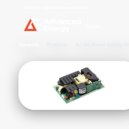
Über AE
Händler finden
Kontakt
Site Search
Startseite
/
Products
/
AC-DC Power Supply Un