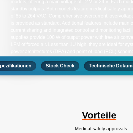
models, offering a main voltage of 12 V or 24 V. Each mod
standby outputs. Both models feature medical safety appro
of 85 to 264 VAC. Comprehensive overcurrent, overvoltag
is provided as standard. Additional features include main 
current sharing and integrated control and monitoring faci
supplies provide 100 W of output power with free air conv
LFM of forced air. Less than 1U high, they are ideal for sy
power architectures (DPA) and point-of-load (POL) scheme
electromechanical devices and non-patient contact and non
pezifikationen
applications.
Stock Check
Technische Dokume
Vorteile
Medical safety approvals