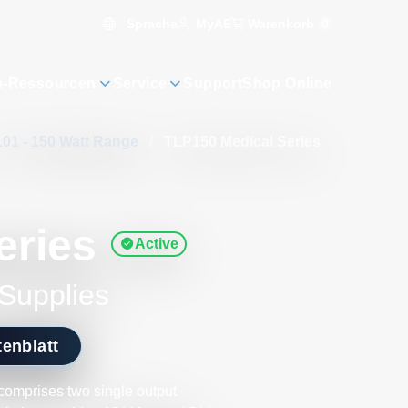
Sprache
Warenkorb
0
MyAE
n-Ressourcen
Service
Support
Shop Online
101 - 150 Watt Range
/
TLP150 Medical Series
eries
Active
Supplies
enblatt
omprises two single output