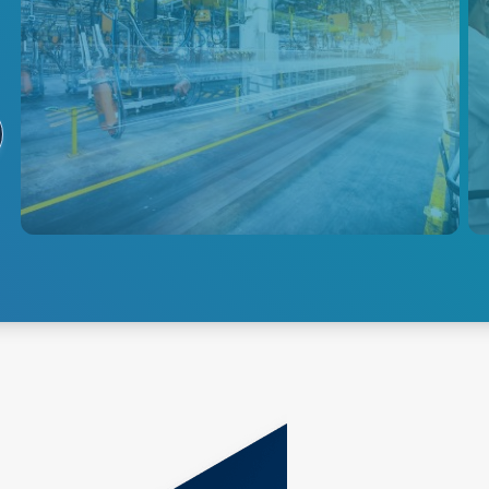
Industrielle
Anwendungen
Erzielen Sie eine höhere
Produktqualität bei geringerem
Energieverbrauch und
niedrigeren Kosten mit
hochpräzisen Temperatur- und
Gasmessgeräten für die
anspruchsvollsten industriellen
Prozesse.
Erfahren Sie mehr