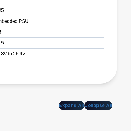
25
mbedded PSU
3
.5
.8V to 26.4V
Expand All
Collapse All