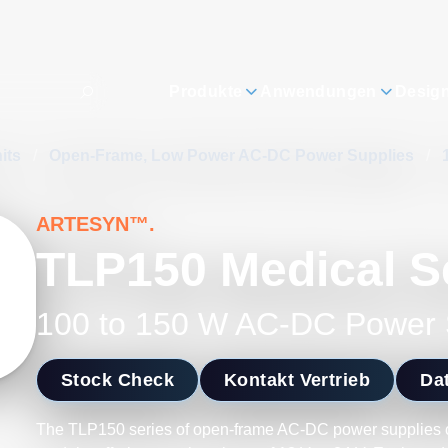
Produkte
Anwendungen
Desig
its
/
Open-Frame, Low Power AC-DC Power Supplies
/
ARTESYN™.
TLP150 Medical S
100 to 150 W AC-DC Power 
Stock Check
Kontakt Vertrieb
Dat
The TLP150 series of open-frame AC-DC power supplies c