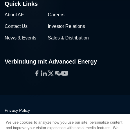
Quick Links
About AE
Careers
Contact Us
Investor Relations
News & Events
Sales & Distribution
Verbindung mit Advanced Energy
Facebook
LinkedIn
Twitter
WeChat
YouTube
Privacy Policy
Legal
We use cookies to analyze how you use our site, personalize content,
Quality
and improve your visitor experience with social media features. We