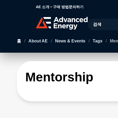
AE 소개
구매 방법
문의하기
Site Search
홈
/
About AE
/
News & Events
/
Tags
/
Men
Mentorship