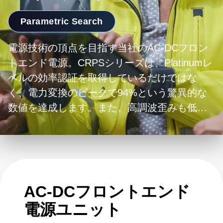
Parametric Search
電源技術の頂点を目指す当社のAC-DCフロン
トエンド電源。CRPSシリーズは、Platinumレ
ベルの効率認証を取得しているだけではな
く、電力変換のピークで94%という驚異的な
数値を達成します。また、高調波歪みも低く
抑えています。DS、OCP準拠、UFE、HFEの
それぞれのシリーズは、当社の多様な製品群
に加え、同格の旧世代電源と比較して大幅に
コンパクトな形状で差別化を図り、貴重なス
ペースを最適化しています。高効率、高精
AC-DCフロントエンド
度、ホットスワップ対応、デジタル制御を特
電源ユニット
徴とする当社の電源はフォールトトレランス