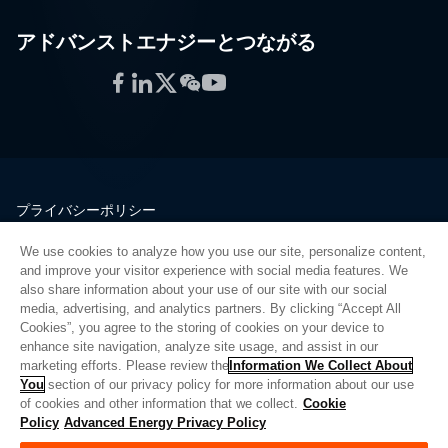
アドバンストエナジーとつながる
Facebook
LinkedIn
Twitter
WeChat
YouTube
プライバシーポリシー
法的情報
We use cookies to analyze how you use our site, personalize content,
品質
and improve your visitor experience with social media features. We
サイトマップ
also share information about your use of our site with our social
media, advertising, and analytics partners. By clicking “Accept All
サプライヤーポータル
Cookies”, you agree to the storing of cookies on your device to
UK Modern Slavery Act
enhance site navigation, analyze site usage, and assist in our
marketing efforts. Please review the
Information We Collect About
Privacy Preferences
You
section of our privacy policy for more information about our use
of cookies and other information that we collect.
Cookie
Do Not Sell or Share My Personal Information
Policy
Advanced Energy Privacy Policy
Limit the Use of My Sensitive Personal Information