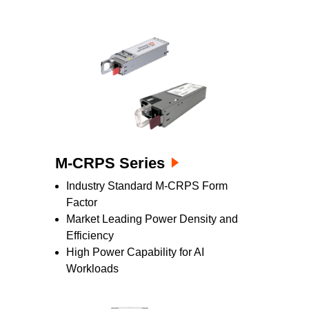
と冗長性を持たせた環境に最適な選択肢で
す。
M-CRPS Series
Industry Standard M-CRPS Form
Factor
Market Leading Power Density and
Efficiency
High Power Capability for AI
Workloads