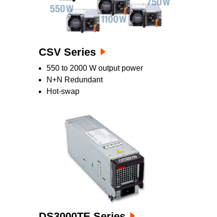
CSV Series
550 to 2000 W output power
N+N Redundant
Hot-swap
DS3000TE Series