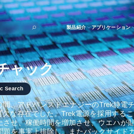
製品紹介
アプリケーション
チャック
ic Search
の間、アドバンスドエナジーのTrek静電
可欠な存在でした。Trek電源を採用する
上させ、稼働時間を増加させ、ウエハが
問題を事実上排除し、またバックサイド