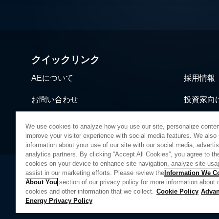
クイックリンク
AEについて
採用情報
お問い合わせ
投資家向
ニュース＆イベント
営業・流
We use cookies to analyze how you use our site, personalize conten
improve your visitor experience with social media features. We also
information about your use of our site with our social media, adverti
analytics partners. By clicking “Accept All Cookies”, you agree to the
cookies on your device to enhance site navigation, analyze site usa
assist in our marketing efforts. Please review the
Information We Co
About You
section of our privacy policy for more information about 
プライバシーポリシー
法的情報
品質
サイトマップ
サプライヤ
cookies and other information that we collect.
Cookie Policy
Adva
Energy Privacy Policy
Do Not Sell or Share My Personal Information
Limit the Use 