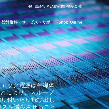
言語
買い物かご
0
MyAE
設計資料
サービス
サポート
Shop Online
チャック電源は半導体
ことにより、スループ
貼り付いたり飛び出し
ガスを減少させること