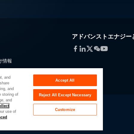
アドバンストエナジー
Facebook
LinkedIn
Twitter
WeChat
YouTube
け情報
通
t, and
Accept All
 share
sing, and
 storing of
Reject All Except Necessary
ge, and
llect
Customize
our use of
ーポータル
UK Modern Slavery Act
Privacy Preferences
nced
of My Sensitive Personal Information