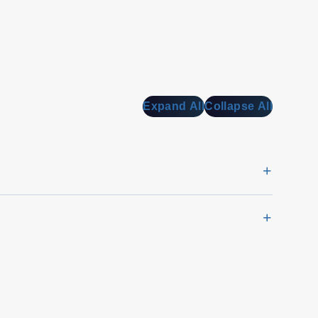
Expand All
Collapse All