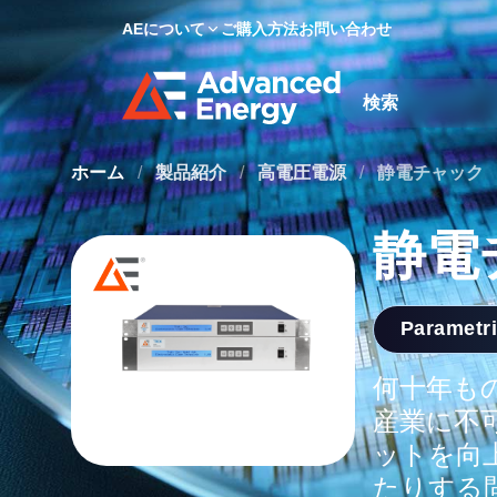
AEについて
ご購入方法
お問い合わせ
Site Search
ホーム
/
製品紹介
/
高電圧電源
/
静電チャック
静電
Parametr
何十年も
産業に不
ットを向
たりする