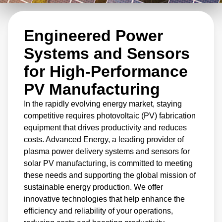
and sensors for solar PV manufacturing,
Advanced Energy delivers technology that can
Engineered Power
increase productivity and reduce costs.
Systems and Sensors
for High-Performance
PV Manufacturing
In the rapidly evolving energy market, staying
competitive requires photovoltaic (PV) fabrication
equipment that drives productivity and reduces
costs. Advanced Energy, a leading provider of
plasma power delivery systems and sensors for
solar PV manufacturing, is committed to meeting
these needs and supporting the global mission of
sustainable energy production. We offer
innovative technologies that help enhance the
efficiency and reliability of your operations,