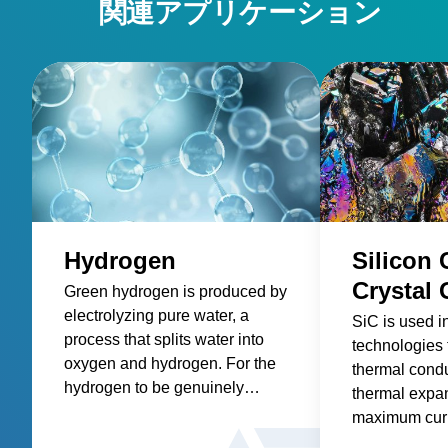
関連アプリケーション
Hydrogen
Silicon 
Crystal
Green hydrogen is produced by
electrolyzing pure water, a
SiC is used i
process that splits water into
technologies 
oxygen and hydrogen. For the
thermal condu
hydrogen to be genuinely
thermal expa
“green” and contribute to
maximum curr
achieving net-zero emissions,