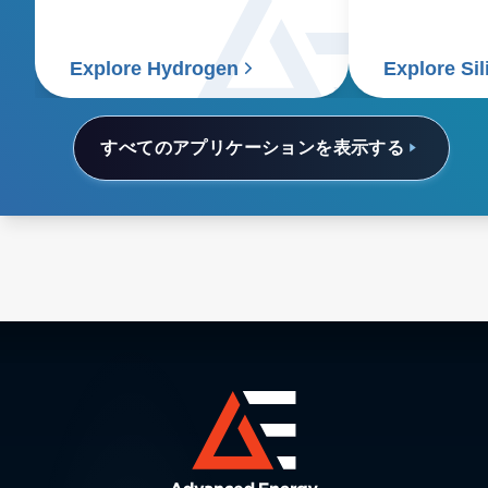
it's essential to use renewable
energy for the entire process.
Explore Hydrogen
Explore Si
すべてのアプリケーションを表示する