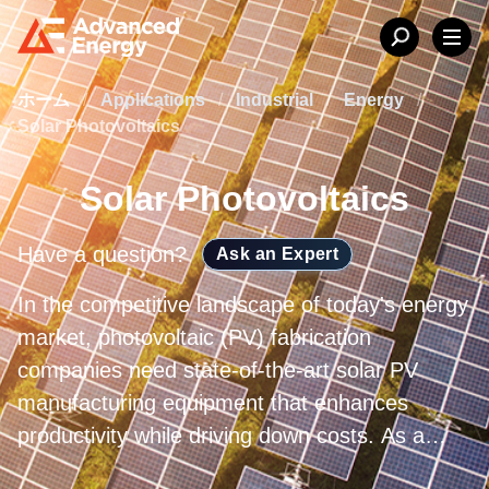
ホーム
/
Applications
/
Industrial
/
Energy
/
Solar Photovoltaics
Solar Photovoltaics
Have a question?
Ask an Expert
In the competitive landscape of today's energy
market, photovoltaic (PV) fabrication
companies need state-of-the-art solar PV
manufacturing equipment that enhances
productivity while driving down costs. As a
leading supplier of innovative power systems