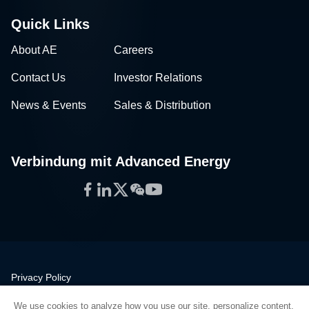
Quick Links
About AE
Careers
Contact Us
Investor Relations
News & Events
Sales & Distribution
Verbindung mit Advanced Energy
Facebook
LinkedIn
Twitter
WeChat
YouTube
Privacy Policy
Legal
We use cookies to analyze how you use our site, personalize content,