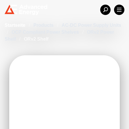
Startseite
/
Products
/
AC-DC Power Supply Units
/
OCP Compliant Power Shelves
/
ORv2 Power
Shelf
/
ORv2 Shelf