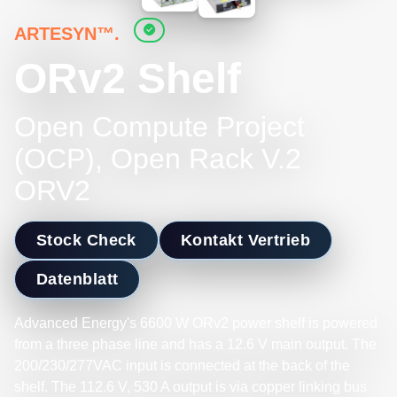
ARTESYN™.
ORv2 Shelf
Open Compute Project
(OCP), Open Rack V.2
ORV2
Stock Check
Kontakt Vertrieb
Datenblatt
Advanced Energy's 6600 W ORv2 power shelf is powered
from a three phase line and has a 12.6 V main output. The
200/230/277VAC input is connected at the back of the
shelf. The 112.6 V, 530 A output is via copper linking bus