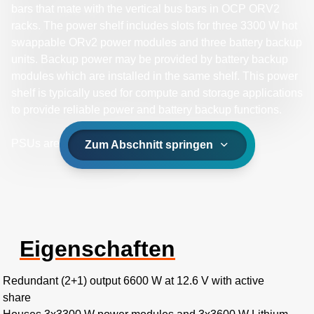
bars that mate with the vertical bus bars in OCP ORV2
racks. The power shelf includes slots for three 3300 W hot
swappable ORv2 power modules and three battery backup
units. Backup power may be provided by battery backup
modules which are installed in the same shelf. This power
shelf is typically used for compute and storage applications
to provide reliable power and battery backup functions.
PSUs are not included.
Zum Abschnitt springen
Eigenschaften
Redundant (2+1) output 6600 W at 12.6 V with active
share