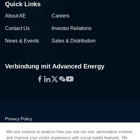
Quick Links
About AE
Careers
Contact Us
Investor Relations
News & Events
Sales & Distribution
Verbindung mit Advanced Energy
Facebook
LinkedIn
Twitter
WeChat
YouTube
Privacy Policy
Legal
We use cookies to analyze how you use our site, personalize content,
Quality
and improve your visitor experience with social media features. We