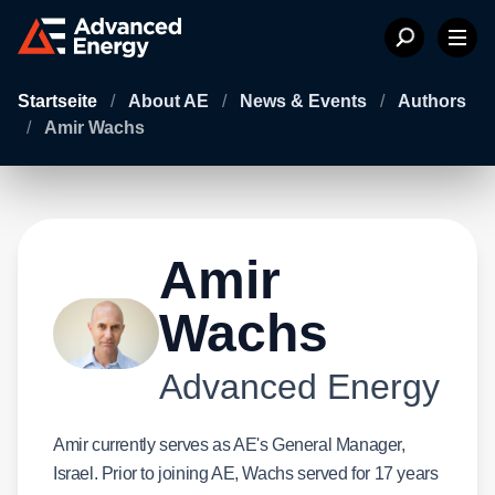
Startseite
/
About AE
/
News & Events
/
Authors
/
Amir Wachs
Amir
Wachs
Advanced Energy
Amir currently serves as AE's General Manager,
Israel. Prior to joining AE, Wachs served for 17 years