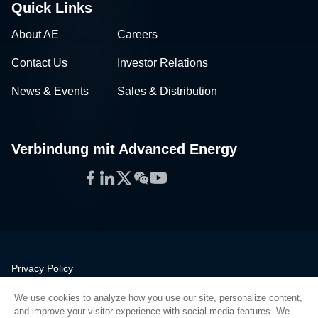
Quick Links
About AE
Careers
Contact Us
Investor Relations
News & Events
Sales & Distribution
Verbindung mit Advanced Energy
Facebook
LinkedIn
Twitter
WeChat
YouTube
Privacy Policy
Legal
We use cookies to analyze how you use our site, personalize content,
Quality
and improve your visitor experience with social media features. We