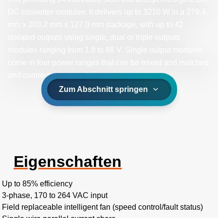
DC converter modules. It delivers up to 3210 W in a 279.4
mm x 203.2 mm x 127.0 mm package, with up to 42
isolated outputs using single, dual or triple outputs
modules ranging from 1.8 to 66 V. Single output modules
come in four power ranges that can be mixed and matched
and connected in parallel or series.
Zum Abschnitt springen
Eigenschaften
Up to 85% efficiency​
3-phase, 170 to 264 VAC input​
Field replaceable intelligent fan (speed control/fault status)​