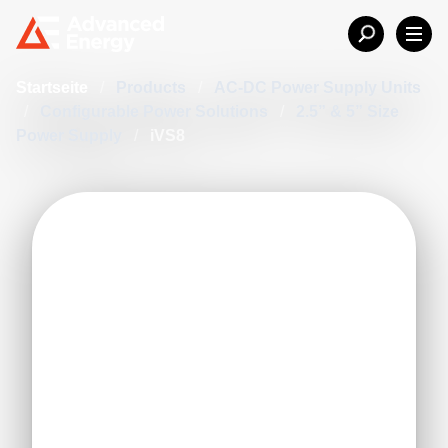
Startseite
/
Products
/
AC-DC Power Supply Units
/
Configurable Power Solutions
/
2.5” & 5” Size
Power Supply
/
iVS8