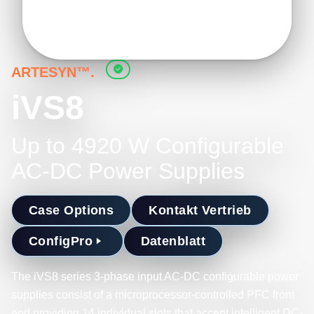
ARTESYN™.
iVS8
Up to 4920 W Configurable
AC-DC Power Supplies
Case Options
Kontakt Vertrieb
ConfigPro
Datenblatt
The iVS8 series 3-phase input AC-DC configurable power
supplies consist of a microprocessor-controlled PFC front
end providing 14 individual slots that accept intelligent DC-