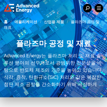
홈
/
애플리케이션
/
산업용 제품
/
플라즈마 공정 및
재료
플라즈마 공정 및 재료
Advanced Energy는 플라즈마 처리 및 재료 솔
루션 분야의 선구자로서 광범위한 전문성을 바
탕으로 반도체 제조의 기준을 높이고 있습니다.
식각, 증착, 탄화규소(SiC) 처리와 같은 복잡한
첨단 제조 공정을 간소화하기 위해 세심하게 제
작된 특수 제품을 제공합니다. 전원 공급 장치
및 매칭 네트워크의 정밀도와 신뢰성은 안정적
인 플라즈마 생성 및 유지 관리를 보장하여 균