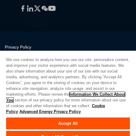
Facebook
LinkedIn
Twitter
WeChat
YouTube
Privacy Policy
Legal
We use cookies to analyze how you use our site, personalize content,
Quality
and improve your visitor experience with social media features. We
Sitemap
also share information about your use of our site with our social
media, advertising, and analytics partners. By clicking “Accept All
Supplier Portal
Cookies”, you agree to the storing of cookies on your device to
UK Modern Slavery Act
enhance site navigation, analyze site usage, and assist in our
marketing efforts. Please review the
Information We Collect About
Privacy Preferences
You
section of our privacy policy for more information about our use
of cookies and other information that we collect.
Cookie
Do Not Sell or Share My Personal Information
Policy
Advanced Energy Privacy Policy
Limit the Use of My Sensitive Personal Information
Accept All
© Copyright 2026
Advanced Energy
| 빌드: 39545