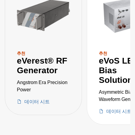
추천
추천
eVerest® RF
eVoS LE
Generator
Bias
Solution
Angstrom Era Precision
Power
Asymmetric Bias
Waveform Genera
데이터 시트
Ion Energy Contr
데이터 시트