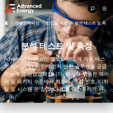
홈
/
애플리케이션
/
산업용 제품
/
분석 테스트 및 측
정
분석 테스트 및 측정
Advanced Energy는 글로벌 반도체 자동 테스
트 장비(ATE) 시장에 전력 변환 솔루션을 공급
하는 주요 공급업체입니다. 당사의 제품은 웨이
퍼 및 패키지 수준에서 메모리, 혼합 신호, 디지
털 및 시스템 온 칩(SoC) IC를 테스트하기 위한
다양한 계측기와 방법을 다룹니다.