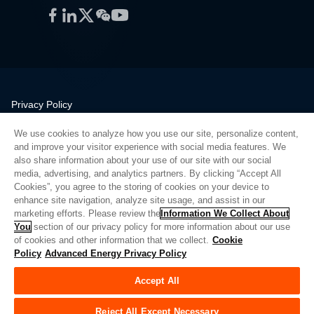
Facebook
LinkedIn
Twitter
WeChat
YouTube
Privacy Policy
Legal
We use cookies to analyze how you use our site, personalize content,
Quality
and improve your visitor experience with social media features. We
Sitemap
also share information about your use of our site with our social
media, advertising, and analytics partners. By clicking “Accept All
Supplier Portal
Cookies”, you agree to the storing of cookies on your device to
UK Modern Slavery Act
enhance site navigation, analyze site usage, and assist in our
marketing efforts. Please review the
Information We Collect About
Privacy Preferences
You
section of our privacy policy for more information about our use
of cookies and other information that we collect.
Cookie
Do Not Sell or Share My Personal Information
Policy
Advanced Energy Privacy Policy
Limit the Use of My Sensitive Personal Information
Accept All
© Copyright 2026
Advanced Energy
| 빌드: 39545
Reject All Except Necessary