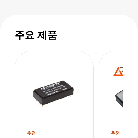
reinforced insulation and 2X means of
operator protection (MOOP). Encased in low-
profile metal, these converters are well-
equipped for the most demanding and rugged
주요 제품
applications.
추천
추천