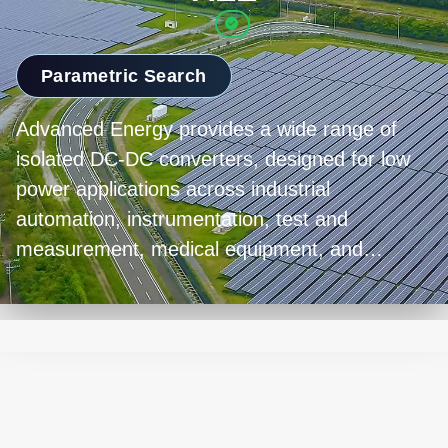
Parametric Search
Advanced Energy provides a wide range of
isolated DC-DC converters, designed for low
power applications across industrial
automation, instrumentation, test and
measurement, medical equipment, and
telecommunications. Our products, offering
nominal inputs of 12 V, 24 V, or 48 V in single
or dual output variants, are housed in
encapsulated industry-standard packages that
ensure up to 80 percent efficiency. The robust
design includes features like 4000 VAC