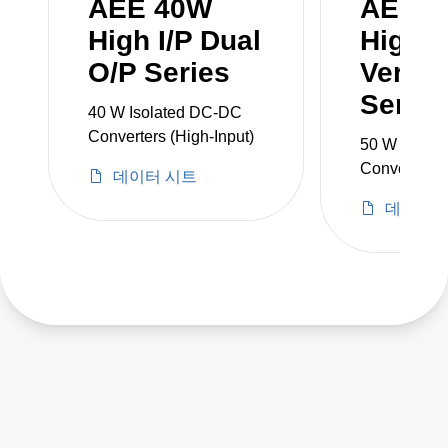
AEE 40W
AEE 
High I/P Dual
High I
O/P Series
Versio
Series
40 W Isolated DC-DC
Converters (High-Input)
50 W Isola
Converters
데이터 시트
데이터 