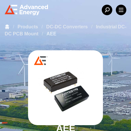
홈
/
Products
/
DC-DC Converters
/
Industrial DC-
DC PCB Mount
/
AEE
AEE