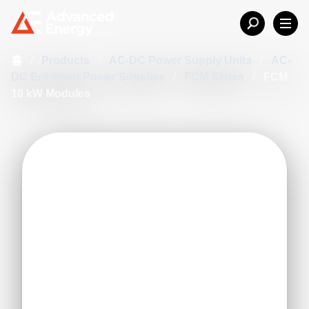
홈
/
Products
/
AC-DC Power Supply Units
/
AC-
DC Enclosed Power Supplies
/
FCM Series
/
FCM
10 kW Modules