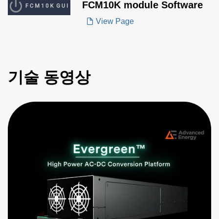
FCM10K module Software
View Page
기술 동영상