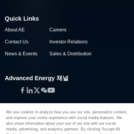
Quick Links
About AE
Careers
Contact Us
Investor Relations
News & Events
Sales & Distribution
Advanced Energy 채널
Facebook
LinkedIn
Twitter
WeChat
YouTube
We use cookies to analyze how you use our site, personalize content,
and improve your visitor experience with social media features. We
also share information about your use of our site with our social
Privacy Policy
media, advertising, and analytics partners. By clicking “Accept All