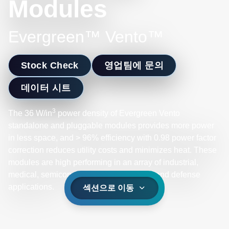
Modules
Evergreen™ Vento™
Stock Check
영업팀에 문의
데이터 시트
3
The 36 W/in
power density of Evergreen Vento
standalone and pluggable modules provides more power
in less space, and > 96% efficiency with 0.98 power factor
correction reduces utility costs and minimizes heat. These
modules are high performing in an array of industrial,
medical, semiconductor, supercomputer, and defense
applications.
섹션으로 이동