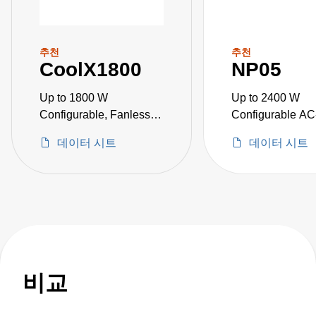
추천
추천
CoolX1800
NP05
Up to 1800 W
Up to 2400 W
Configurable, Fanless
Configurable A
AC-DC Power Supplies
Power Supplies
데이터 시트
데이터 시트
비교