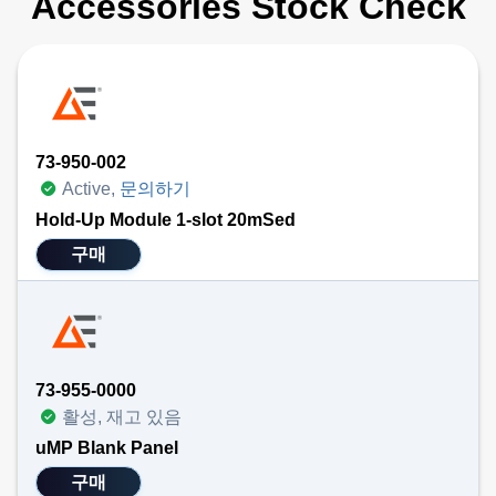
Accessories Stock Check
73-950-002
Active,
문의하기
Hold-Up Module 1-slot 20mSed
구매
73-955-0000
활성, 재고 있음
uMP Blank Panel
구매