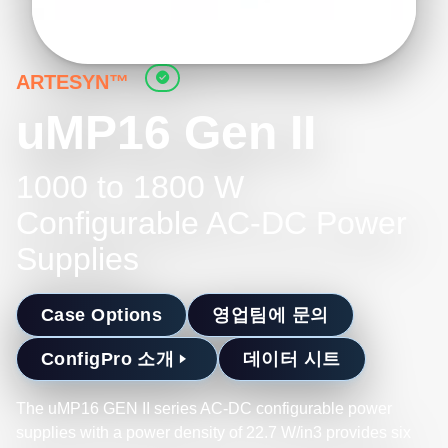
ARTESYN™
uMP16 Gen II
1000 to 1800 W
Configurable AC-DC Power
Supplies
Case Options
영업팀에 문의
ConfigPro 소개
데이터 시트
The uMP16 GEN II series AC-DC configurable power
supplies with a power density of 22.7 W/in3 provides six