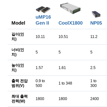
uMP16
Gen II
Model
CoolX1800
NP05
길이(인
10.11
10.51
11.2
치)
너비(인
5
5
5
치)
높이(인
1.57
1.61
2.5
치)
출력 전압
0.9 to
1 to
1 to 348
범위(V)
500
300
최대 출력
1800
1800
2400
전력(W)