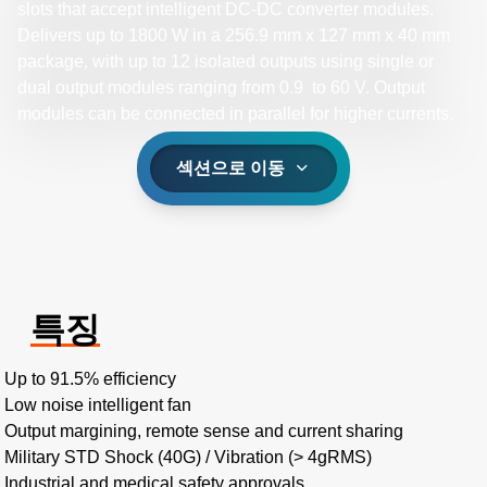
slots that accept intelligent DC-DC converter modules.
Delivers up to 1800 W in a 256.9 mm x 127 mm x 40 mm
package, with up to 12 isolated outputs using single or
dual output modules ranging from 0.9 to 60 V. Output
modules can be connected in parallel for higher currents. ​
섹션으로 이동
특징
Up to 91.5% efficiency ​
Low noise intelligent fan​
Output margining, remote sense and current sharing​
Military STD Shock (40G) / Vibration (> 4gRMS)​
Industrial and medical safety approvals