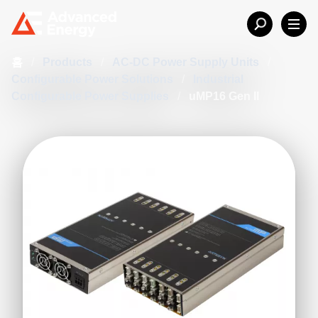
홈
/
Products
/
AC-DC Power Supply Units
/
Configurable Power Solutions
/
Industrial
Configurable Power Supplies
/
uMP16 Gen II