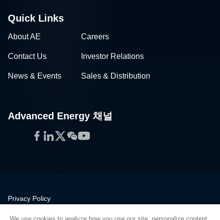
Quick Links
About AE
Careers
Contact Us
Investor Relations
News & Events
Sales & Distribution
Advanced Energy 채널
Facebook
LinkedIn
Twitter
WeChat
YouTube
Privacy Policy
Legal
We use cookies to analyze how you use our site, personalize content,