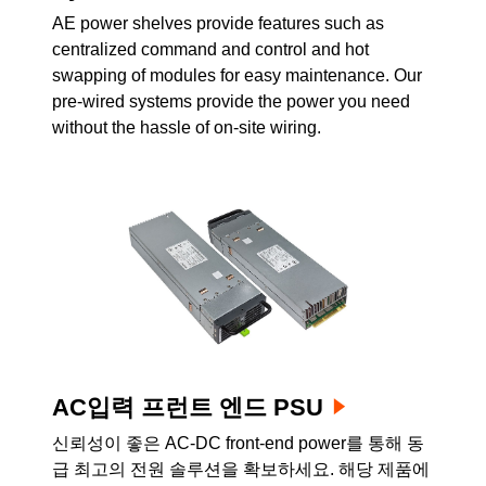
AE power shelves provide features such as
centralized command and control and hot
swapping of modules for easy maintenance. Our
pre-wired systems provide the power you need
without the hassle of on-site wiring.
AC입력 프런트 엔드 PSU
신뢰성이 좋은 AC-DC front-end power를 통해 동
급 최고의 전원 솔루션을 확보하세요. 해당 제품에