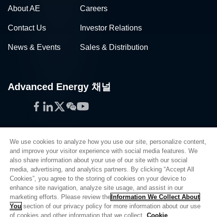
About AE
Careers
Contact Us
Investor Relations
News & Events
Sales & Distribution
Advanced Energy 채널
Facebook
LinkedIn
Twitter
WeChat
YouTube
We use cookies to analyze how you use our site, personalize content,
and improve your visitor experience with social media features. We
also share information about your use of our site with our social
Privacy Policy
media, advertising, and analytics partners. By clicking “Accept All
Cookies”, you agree to the storing of cookies on your device to
Legal
enhance site navigation, analyze site usage, and assist in our
Quality
marketing efforts. Please review the
Information We Collect About
Sitemap
You
section of our privacy policy for more information about our use
of cookies and other information that we collect.
Cookie
Supplier Portal