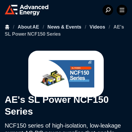
홈
/
About AE
/
News & Events
/
Videos
/
AE's
SL Power NCF150 Series
AE's SL Power NCF150
Series
NCF150 series of high-isolation, low-leakage