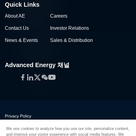
Quick Links
About AE
Careers
Contact Us
Investor Relations
News & Events
Sales & Distribution
Advanced Energy 채널
Facebook
LinkedIn
Twitter
WeChat
YouTube
Privacy Policy
Legal
We use cookies to analyze how you use our site, personalize content,
Quality
and improve your visitor experience with social media features. We