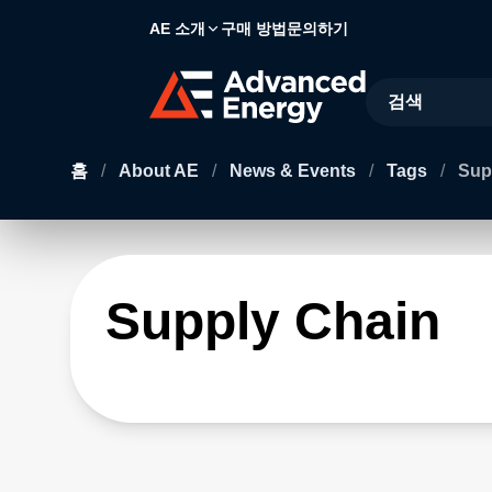
AE 소개
구매 방법
문의하기
Site Search
홈
/
About AE
/
News & Events
/
Tags
/
Sup
Supply Chain