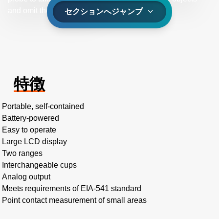
and omit the Faraday cup.
セクションへジャンプ
特徴
Portable, self-contained
Battery-powered
Easy to operate
Large LCD display
Two ranges
Interchangeable cups
Analog output
Meets requirements of EIA-541 standard
Point contact measurement of small areas