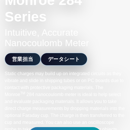
Monroe 284
Series
Intuitive, Accurate
Nanocoulomb Meter
営業担当
データシート
Static charges may build up on integrated circuits as they
vibrate and slide in shipping tubes or on PC boards due to
contact with protective packaging materials. The
TM
Monroe
284 nanocoulomb meter is ideal to help select
and evaluate packaging materials. It allows you to take
direct charge measurements by dropping materials into the
optional Faraday cup. The charge is then transferred to the
cup and measured. You can also use an oscilloscope
probe to take charge measurements on smaller objects