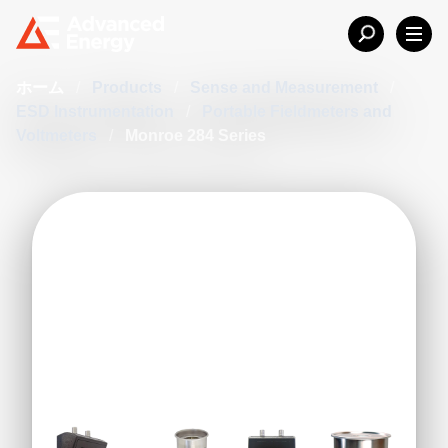
ホーム
/
Products
/
Sense and Measurement
/
ESD Instrumentation
/
Portable Fieldmeters and
Voltmeters
/
Monroe 284 Series