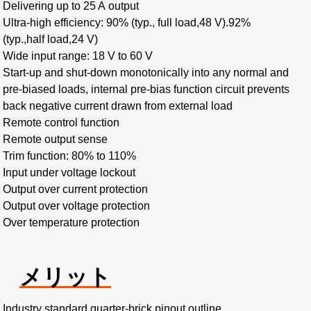
Delivering up to 25 A output
Ultra-high efficiency: 90% (typ., full load,48 V).92%
(typ.,half load,24 V)
Wide input range: 18 V to 60 V
Start-up and shut-down monotonically into any normal and
pre-biased loads, internal pre-bias function circuit prevents
back negative current drawn from external load
Remote control function
Remote output sense
Trim function: 80% to 110%
Input under voltage lockout
Output over current protection
Output over voltage protection
Over temperature protection
メリット
Industry standard quarter-brick pinout outline