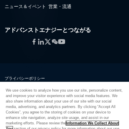
ニュース＆イベント
営業・流通
アドバンストエナジーとつながる
Facebook
LinkedIn
Twitter
WeChat
YouTube
プライバシーポリシー
法的情報
We use cookies to analyze how you use our site, personalize content,
品質
and improve your visitor experience with social media features. We
サイトマップ
also share information about your use of our site with our social
media, advertising, and analytics partners. By clicking “Accept All
サプライヤーポータル
Cookies”, you agree to the storing of cookies on your device to
UK Modern Slavery Act
enhance site navigation, analyze site usage, and assist in our
marketing efforts. Please review the
Information We Collect About
Privacy Preferences
You
section of our privacy policy for more information about our use