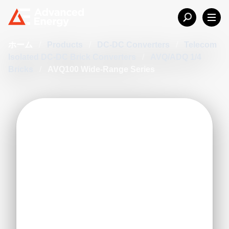
ホーム
/
Products
/
DC-DC Converters
/
Telecom
Isolated DC-DC Brick Converters
/
AVQ/ADQ 1/4
Bricks
/
AVQ100 Wide-Range Series