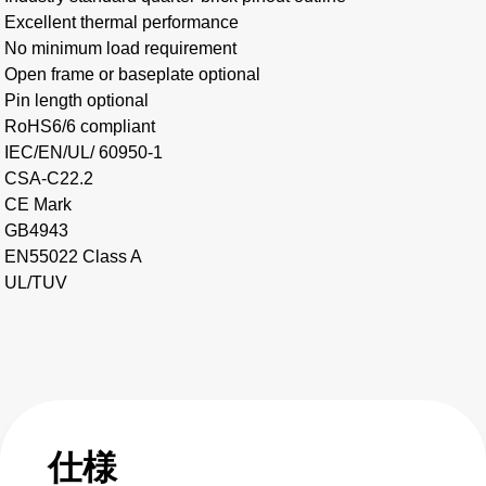
Excellent thermal performance
No minimum load requirement
Open frame or baseplate optional
Pin length optional
RoHS6/6 compliant
IEC/EN/UL/ 60950-1
CSA-C22.2
CE Mark
GB4943
EN55022 Class A
UL/TUV
仕様