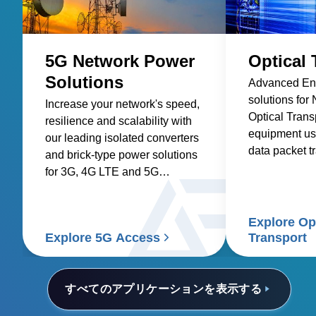
5G Network Power
Optical 
Solutions
Advanced Ene
solutions for
Increase your network's speed,
Optical Trans
resilience and scalability with
equipment us
our leading isolated converters
data packet t
and brick-type power solutions
optical fibers.
for 3G, 4G LTE and 5G
networks.
Explore Op
Explore 5G Access
Transport
すべてのアプリケーションを表示する