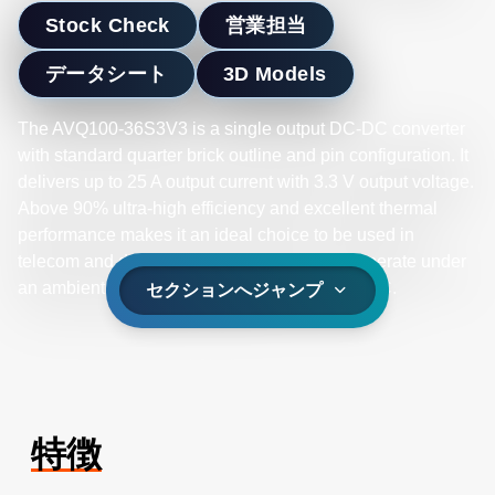
Stock Check
営業担当
データシート
3D Models
The AVQ100-36S3V3 is a single output DC-DC converter
with standard quarter brick outline and pin configuration. It
delivers up to 25 A output current with 3.3 V output voltage.
Above 90% ultra-high efficiency and excellent thermal
performance makes it an ideal choice to be used in
telecom and datacom applications and can operate under
an ambient temperature range of -40˚C to +85˚C.
セクションへジャンプ
特徴