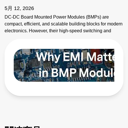
5月 12, 2026
DC-DC Board Mounted Power Modules (BMPs) are
compact, efficient, and scalable building blocks for modern
electronics. However, their high-speed switching and
planar magnetics make them noisy. This video explains
how to identify electromagnetic interference (EMI) sources
and how to apply EMI strategies. Learn more:
https://bit.ly/4bEyhiY