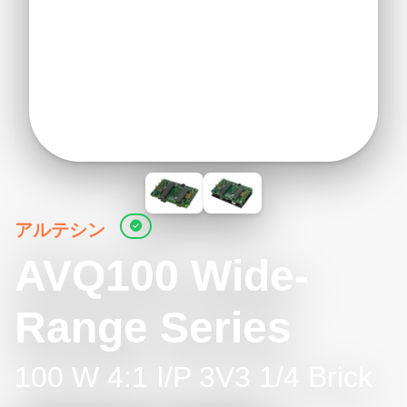
アルテシン
AVQ100 Wide-
Range Series
100 W 4:1 I/P 3V3 1/4 Brick