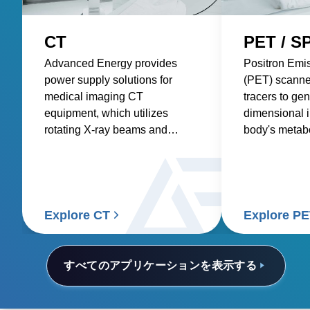
CT
PET / S
Advanced Energy provides
Positron Emi
power supply solutions for
(PET) scanne
medical imaging CT
tracers to gen
equipment, which utilizes
dimensional 
rotating X-ray beams and
body's metabol
detectors to generate detailed
requiring pre
internal images of the body.
consistent po
accurate and 
Explore CT
Explore P
すべてのアプリケーションを表示する