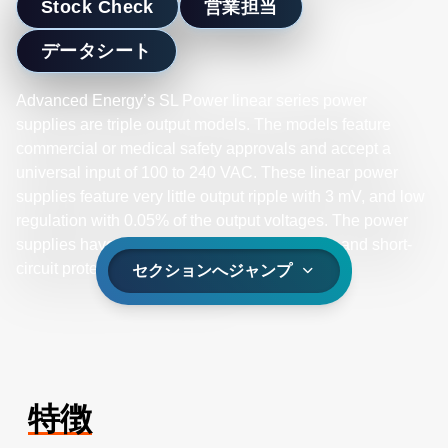
Stock Check
営業担当
データシート
Advanced Energy’s SL Power linear series power
supplies are triple output models. The models feature
commercial or medical safety approvals and accept a
universal input of 100 to 240 VAC. These linear power
supplies feature very little output ripple with 3 mV, and low
regulation with 0.05% of the output voltages. The power
supplies have optional overvoltage protection and short-
circuit protection on all models.
セクションへジャンプ
特徴