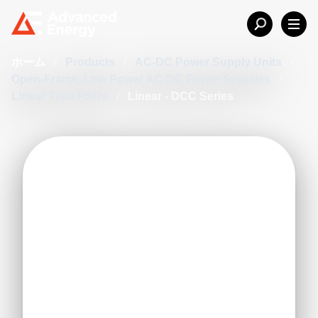
ホーム
/
Products
/
AC-DC Power Supply Units
/
Open-Frame, Low Power AC-DC Power Supplies
/
Linear Type PSUs
/
Linear - DCC Series