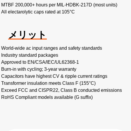
MTBF 200,000+ hours per MIL-HDBK-217D (most units)
All electarolytic caps rated at 105°C
メリット
World-wide ac input ranges and safety standards
Industry standard packages
Approved to EN/CSA/IEC/UL62368-1
Burn-in with cycling; 3-year warranty
Capacitors have highest CV & ripple current ratings
Transformer insulation meets Class F (155°C)
Exceed FCC and CISPR22, Class B conducted emissions
RoHS Compliant models available (G suffix)