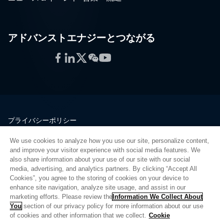
アドバンストエナジーとつながる
Facebook
LinkedIn
Twitter
WeChat
YouTube
プライバシーポリシー
法的情報
We use cookies to analyze how you use our site, personalize content,
品質
and improve your visitor experience with social media features. We
サイトマップ
also share information about your use of our site with our social
media, advertising, and analytics partners. By clicking “Accept All
サプライヤーポータル
Cookies”, you agree to the storing of cookies on your device to
UK Modern Slavery Act
enhance site navigation, analyze site usage, and assist in our
marketing efforts. Please review the
Information We Collect About
Privacy Preferences
You
section of our privacy policy for more information about our use
of cookies and other information that we collect.
Cookie
Do Not Sell or Share My Personal Information