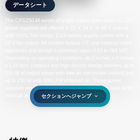
データシート
The CPS250-M series of single output open-frame AC-DC
power supplies are offered in 12 V, 24 V, or 48 V outputs
with +10% Trim range. Each power supply comes with a
12 V fan output. All models feature ITE and medical safety
approvals and accept a universal input of 90 to 264 VAC.
Depending on operating conditions, its 2 inches x 4 inches
x 1.29 inch compact and high density design delivers up to
155 W of output power with free air convection cooling and
up to 250 W with 300 LFM of forced air. These power
supplies are ideal for light industrial systems as well as for
medical applications.
セクションへジャンプ