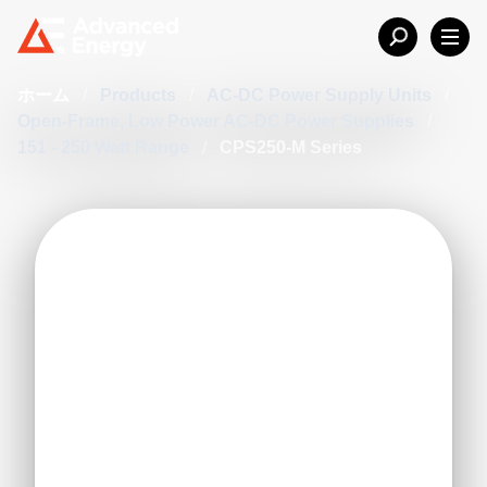
ホーム
/
Products
/
AC-DC Power Supply Units
/
Open-Frame, Low Power AC-DC Power Supplies
/
151 - 250 Watt Range
/
CPS250-M Series