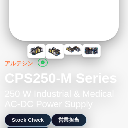
アルテシン
CPS250-M Series
250 W Industrial & Medical
AC-DC Power Supply
Stock Check
営業担当