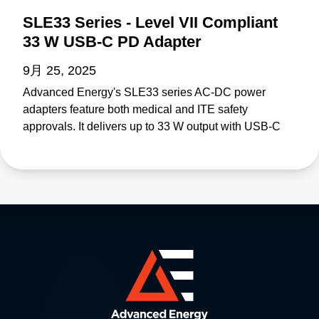
SLE33 Series - Level VII Compliant
33 W USB-C PD Adapter
9月 25, 2025
Advanced Energy's SLE33 series AC-DC power
adapters feature both medical and ITE safety
approvals. It delivers up to 33 W output with USB-C
PD and meets and meets proposed Department of
Energy Level VII and European Code of Conduct V5
Tier 2 Directive efficiency standards. The SLE33 is
suitable for medical equipment up to class BF. Visit
SLE33: https://www.advancedenergy.com/en-
us/products/ac-dc-power-supply-units/external-
adapters/sle/sle33/