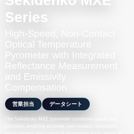
Sekidenko MXE
Series
High-Speed, Non-Contact
Optical Temperature
Pyrometer with Integrated
Reflectance Measurement
and Emissivity
Compensation
営業担当
データシート
The Sekidenko MXE pyrometer combines speed and
precision, enabling accurate, non-contact, repeatable
measurement and control of demanding applications. Its