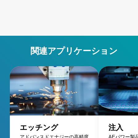
contamination, robust designs for harsh conditions, and
active emissivity compensation. Learn how these
innovative temperature measurement tools ensure
accuracy and reliability, overcoming challenges such as
stray energy interference, changing emissivity, and
extreme temperatures. Elevate your manufacturing
processes with precision and innovation for superior
関連アプリケーション
performance!
エッチング
注入
アドバンスドエナジーの高精度
AEパワー製