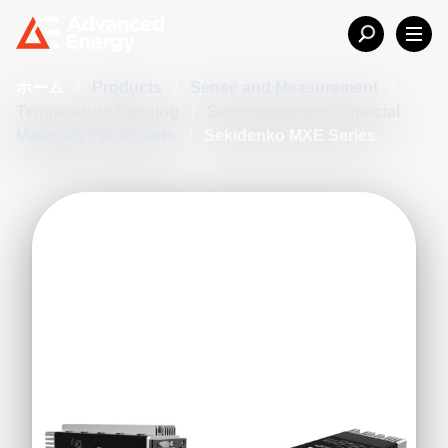
ホーム
/
Products
/
Sense and Measurement
/
Temperature Sensing
/
Semiconductor & Special
Materials Pyrometers
/
Sekidenko MXE Series