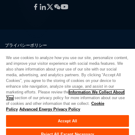
Facebook
LinkedIn
Twitter
WeChat
YouTube
プライバシーポリシー
法的情報
We use cookies to analyze how you use our site, personalize content,
品質
and improve your visitor experience with social media features. We
サイトマップ
also share information about your use of our site with our social
media, advertising, and analytics partners. By clicking “Accept All
サプライヤーポータル
Cookies”, you agree to the storing of cookies on your device to
UK Modern Slavery Act
enhance site navigation, analyze site usage, and assist in our
marketing efforts. Please review the
Information We Collect About
Privacy Preferences
You
section of our privacy policy for more information about our use
of cookies and other information that we collect.
Cookie
Do Not Sell or Share My Personal Information
Policy
Advanced Energy Privacy Policy
Limit the Use of My Sensitive Personal Information
Accept All
© Copyright 2026
アドバンスドエナジー
| ビルド 39545
Reject All Except Necessary