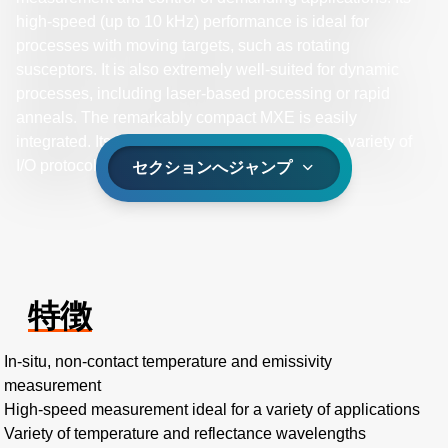
high-speed (up to 10 kHz) performance is ideal for
processes with moving targets, such as rotating
susceptors. It is also extremely well-suited for dynamic
processes, including laser-based processing or rapid
anneals. The remarkably compact MXE is easily
integrated. Its flexible control options support a variety of
I/O protocols.
セクションへジャンプ
特徴
In-situ, non-contact temperature and emissivity
measurement
High-speed measurement ideal for a variety of applications
Variety of temperature and reflectance wavelengths