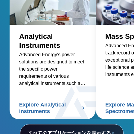
Analytical
Mass Sp
Instruments
Advanced Ene
track record o
Advanced Energy's power
exceptional p
solutions are designed to meet
life science a
the specific power
instruments e
requirements of various
highest level
analytical instruments such as
and accuracy
spectroscopy, mass
applications.
spectrometry, chromatography,
Explore Analytical
Explore M
electrophoresis, particle size
Instruments
Spectrome
analyzers, and scanning
electron microscopes.
すべてのアプリケーションを表示する