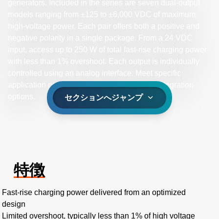
generators. Included in the series are seven dual-output
models ranging from ±125 to ±6,000 VDC of maximum
high-voltage power. Each pair offers both a positive and
negative polarity in a single package. From a 24 VDC
input, access up to 250 W of total fast-rise charging power
with less than 1% overshoot. Each output is individually
controlled using an analog interface. Meet specific
application needs by selecting mechanical integration
options.
セクションへジャンプ
特徴
Fast-rise charging power delivered from an optimized
design
Limited overshoot, typically less than 1% of high voltage