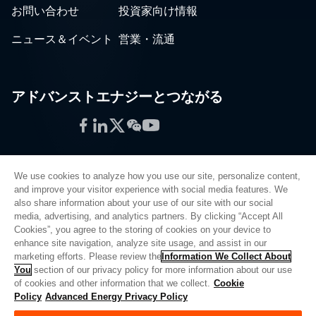
お問い合わせ
投資家向け情報
ニュース＆イベント
営業・流通
アドバンストエナジーとつながる
Facebook
LinkedIn
Twitter
WeChat
YouTube
We use cookies to analyze how you use our site, personalize content,
and improve your visitor experience with social media features. We
also share information about your use of our site with our social
プライバシーポリシー
media, advertising, and analytics partners. By clicking “Accept All
Cookies”, you agree to the storing of cookies on your device to
法的情報
enhance site navigation, analyze site usage, and assist in our
品質
marketing efforts. Please review the
Information We Collect About
サイトマップ
You
section of our privacy policy for more information about our use
of cookies and other information that we collect.
Cookie
サプライヤーポータル
Policy
Advanced Energy Privacy Policy
UK Modern Slavery Act