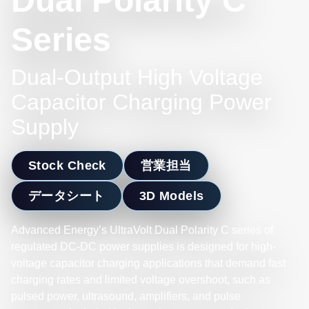
Dual Polarity C
Series
Dual-Output High Voltage
Capacitor Charging Power
Supply
Stock Check
営業担当
データシート
3D Models
Advanced Energy’s UltraVolt Dual Polarity C series of
regulated DC-DC power supplies is designed for high-
voltage capacitor charging applications that demand fast
charging rates and limited voltage overshoot, such as
pulsed power, ultrasound, amplifiers, and pulse