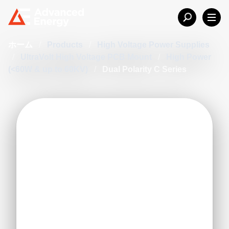
ホーム
/
Products
/
High Voltage Power Supplies
/
UltraVolt High Voltage PCB Mount
/
High Power
(<60W & up to 60KV)
/
Dual Polarity C Series