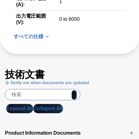
1
(A):
出力電圧範囲
0 to 6000
(V):
すべての仕様
技術文書
Notify me when documents are updated
Expand All
Collapse All
Product Information Documents