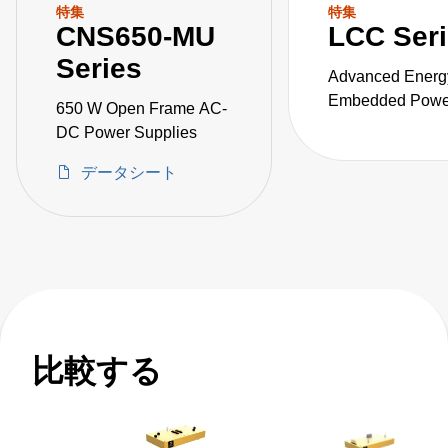
特集
特集
CNS650-MU
LCC Ser
Series
Advanced Energ
Embedded Power
650 W Open Frame AC-
the LCC series o
DC Power Supplies
fanless, fully-en
データシート
AC-DC power sup
比較する