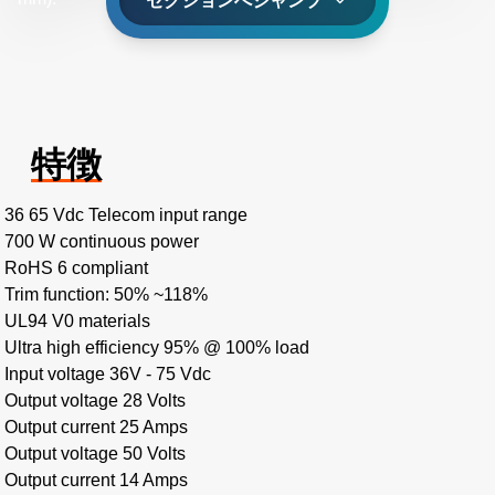
セクションへジャンプ
特徴
36 65 Vdc Telecom input range
700 W continuous power
RoHS 6 compliant
Trim function: 50% ~118%
UL94 V0 materials
Ultra high efficiency 95% @ 100% load
Input voltage 36V - 75 Vdc
Output voltage 28 Volts
Output current 25 Amps
Output voltage 50 Volts
Output current 14 Amps