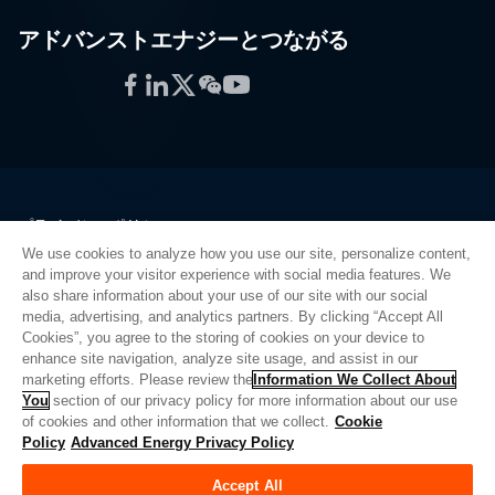
アドバンストエナジーとつながる
Facebook
LinkedIn
Twitter
WeChat
YouTube
プライバシーポリシー
法的情報
We use cookies to analyze how you use our site, personalize content,
and improve your visitor experience with social media features. We
品質
also share information about your use of our site with our social
サイトマップ
media, advertising, and analytics partners. By clicking “Accept All
サプライヤーポータル
Cookies”, you agree to the storing of cookies on your device to
enhance site navigation, analyze site usage, and assist in our
UK Modern Slavery Act
marketing efforts. Please review the
Information We Collect About
You
section of our privacy policy for more information about our use
Privacy Preferences
of cookies and other information that we collect.
Cookie
Policy
Advanced Energy Privacy Policy
Do Not Sell or Share My Personal Information
Limit the Use of My Sensitive Personal Information
Accept All