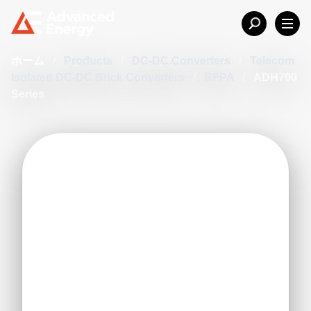
ホーム
/
Products
/
DC-DC Converters
/
Telecom
Isolated DC-DC Brick Converters
/
RFPA
/
ADH700
Series