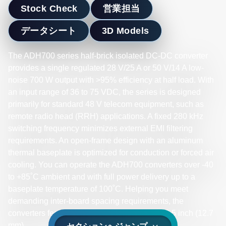
Stock Check
営業担当
データシート
3D Models
The ADH700 series half-brick isolated DC-DC converter
provides a single regulated 28 V/25 A or 50 V/14 A low-
noise 700 W output with >95% efficiency at half load. With
an input range of 36 to 75 VDC, the series is designed
primarily for standard 48 V telecom equipment, such as
remote radio head (RRH) applications. A fixed 280 kHz
switching frequency minimizes external EMI filtering
requirements. An open-frame design with an aluminum
thermal baseplate is optimized for conduction or forced air
cooling. You can operate the ADH700 converters over -40
to +85˚C ambient and with full power delivery up to a
baseplate temperature of 100˚C. Helping you meet
demanding inter-board spacing requirements, the
converters feature an installed height of just 0.5 inch (12.7
mm).