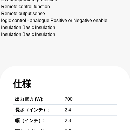
Remote control function
Remote output sense
logic control - analogue Positive or Negative enable
insulation Basic insulation
insulation Basic insulation
仕様
出力電力 (W):
700
長さ（インチ）:
2.4
幅（インチ）:
2.3