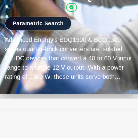
Parametric Search
Advanced Energy's BDQ1300 & BCQ1300
series quarter-brick converters are isolated
DC-DC devices that convert a 40 to 60 V input
range to a single 12 V output. With a power
rating of 1300 W, these units serve both
computing and server applications as well as
regulated communications equipment supplies,
delivering up to 107 A without minimum load
restrictions.