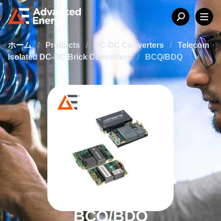
ホーム
/
Products
/
DC-DC Converters
/
Telecom
Isolated DC-DC Brick Converters
/
BCQ/BDQ
BCQ/BDQ