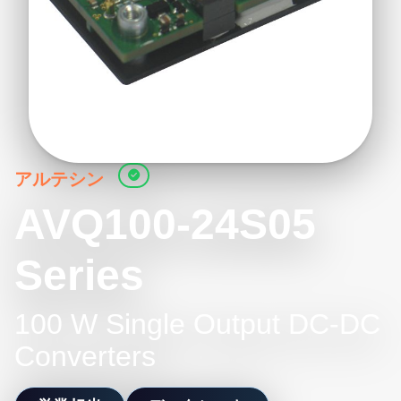
アルテシン
AVQ100-24S05
Series
100 W Single Output DC-DC
Converters