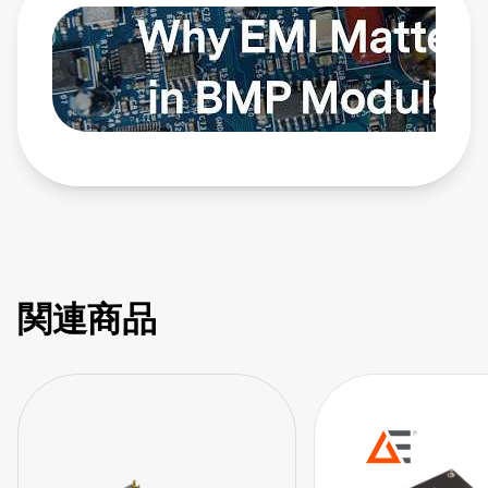
and how to apply EMI strategies. Learn more:
https://bit.ly/4bEyhiY
関連商品