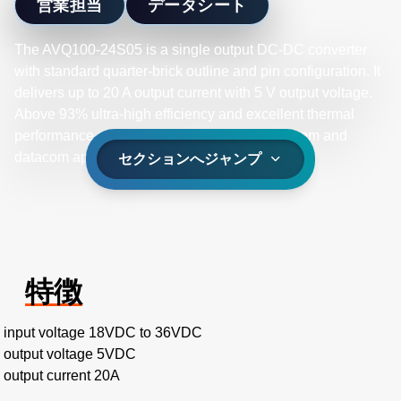
営業担当
データシート
The AVQ100-24S05 is a single output DC-DC converter
with standard quarter-brick outline and pin configuration. It
delivers up to 20 A output current with 5 V output voltage.
Above 93% ultra-high efficiency and excellent thermal
performance makes it an ideal choice in telecom and
datacom application.
セクションへジャンプ
特徴
input voltage 18VDC to 36VDC
output voltage 5VDC
output current 20A