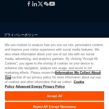
Facebook
LinkedIn
Twitter
WeChat
YouTube
プライバシーポリシー
法的情報
We use cookies to analyze how you use our site, personalize content,
品質
and improve your visitor experience with social media features. We
サイトマップ
also share information about your use of our site with our social
media, advertising, and analytics partners. By clicking “Accept All
サプライヤーポータル
Cookies”, you agree to the storing of cookies on your device to
UK Modern Slavery Act
enhance site navigation, analyze site usage, and assist in our
marketing efforts. Please review the
Information We Collect About
Privacy Preferences
You
section of our privacy policy for more information about our use
of cookies and other information that we collect.
Cookie
Do Not Sell or Share My Personal Information
Policy
Advanced Energy Privacy Policy
Limit the Use of My Sensitive Personal Information
Accept All
© Copyright 2026
アドバンスドエナジー
| ビルド 39545
Reject All Except Necessary