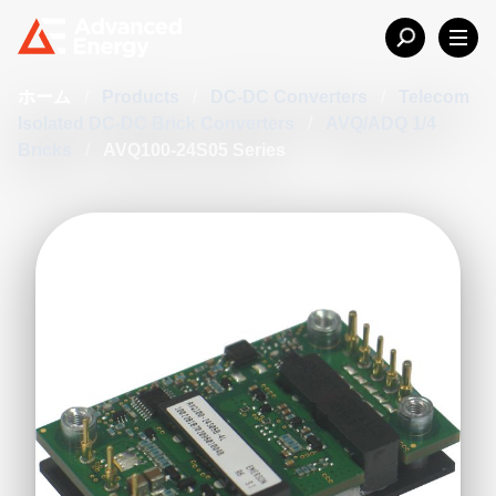
ホーム
/
Products
/
DC-DC Converters
/
Telecom
Isolated DC-DC Brick Converters
/
AVQ/ADQ 1/4
Bricks
/
AVQ100-24S05 Series