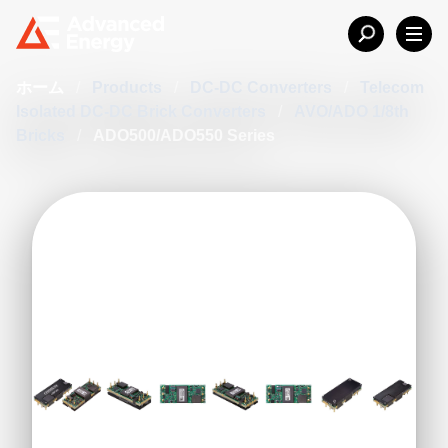
ホーム
/
Products
/
DC-DC Converters
/
Telecom
Isolated DC-DC Brick Converters
/
AVO/ADO 1/8th
Bricks
/
ADO500/ADO550 Series