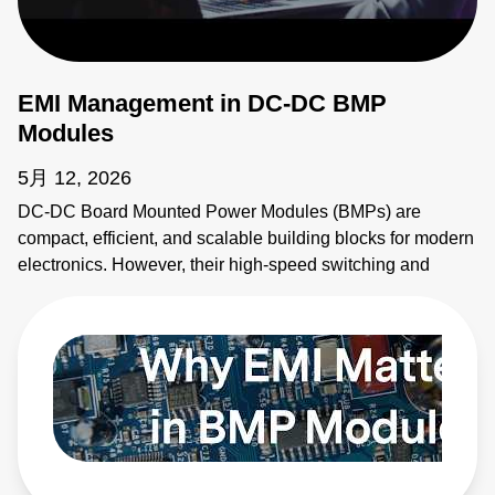
EMI Management in DC-DC BMP
Modules
5月 12, 2026
DC-DC Board Mounted Power Modules (BMPs) are
compact, efficient, and scalable building blocks for modern
electronics. However, their high-speed switching and
planar magnetics make them noisy. This video explains
how to identify electromagnetic interference (EMI) sources
and how to apply EMI strategies. Learn more:
https://bit.ly/4bEyhiY