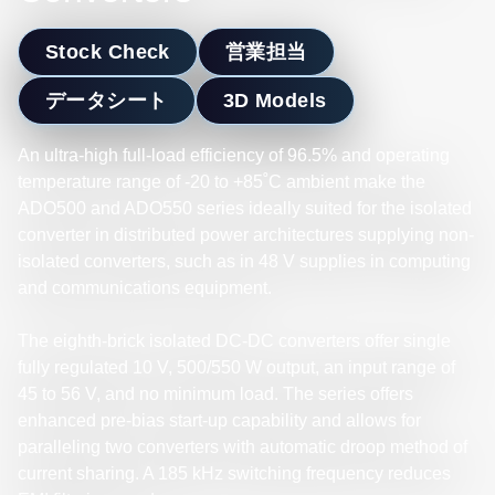
Stock Check
営業担当
データシート
3D Models
An ultra-high full-load efficiency of 96.5% and operating
temperature range of -20 to +85˚C ambient make the
ADO500 and ADO550 series ideally suited for the isolated
converter in distributed power architectures supplying non-
isolated converters, such as in 48 V supplies in computing
and communications equipment.
The eighth-brick isolated DC-DC converters offer single
fully regulated 10 V, 500/550 W output, an input range of
45 to 56 V, and no minimum load. The series offers
enhanced pre-bias start-up capability and allows for
paralleling two converters with automatic droop method of
current sharing. A 185 kHz switching frequency reduces