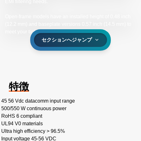
EMI filtering needs.
Open-frame models have an installed height of 0.48 inch
(12.2 mm) and baseplate versions 0.57 inch (14.5 mm) to
meet your tight inter-board spacing constraints.
セクションへジャンプ
特徴
45 56 Vdc datacomm input range
500/550 W continuous power
RoHS 6 compliant
UL94 V0 materials
Ultra high efficiency > 96.5%
Input voltage 45-56 VDC