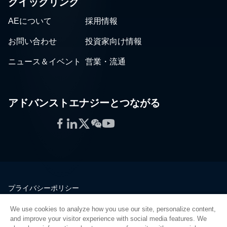
クイックリンク
AEについて
採用情報
お問い合わせ
投資家向け情報
ニュース＆イベント
営業・流通
アドバンストエナジーとつながる
Facebook
LinkedIn
Twitter
WeChat
YouTube
プライバシーポリシー
法的情報
We use cookies to analyze how you use our site, personalize content,
品質
and improve your visitor experience with social media features. We
サイトマップ