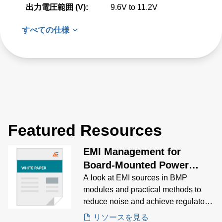
出力電圧範囲 (V):
9.6V to 11.2V
すべての仕様
Featured Resources
EMI Management for
Board-Mounted Power
Modules White Paper
A look at EMI sources in BMP
modules and practical methods to
reduce noise and achieve regulatory
compliance.
リソースを見る