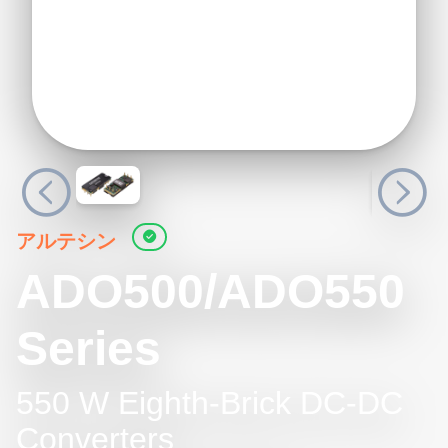
アルテシン
ADO500/ADO550
Series
550 W Eighth-Brick DC-DC
Converters