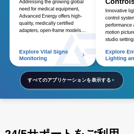
Control
Addressing the growing global
need for medical equipment,
Innovative li
Advanced Energy offers high-
control syst
quality, medically certified
performance 
adapters, open-frame models,
motion pictur
and custom solutions for
studio setting
healthcare suppliers of vital
Explore Vital Signs
Explore En
signs patient monitors.
Monitoring
Lighting a
Controls
すべてのアプリケーションを表示する