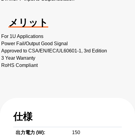
メリット
For 1U Applications
Power Fail/Output Good Signal
Approved to CSA/EN/IEC/UL60601-1, 3rd Edition
3 Year Warranty
RoHS Compliant
仕様
出力電力 (W):
150