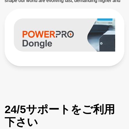
shape our world are evolving fast, demanding higher and
higher power levels and increasingly customized
performance. Evergreen’s breakthrough modular approach
enables quick configuration and power scaling, as well as:
- More power in less space with 38 W/in3 power density -
Less wasted power with up to 95% efficiency and 0.98
power factor correction - Intelligent, system-level
communication and control
24/5サポートをご利用
下さい