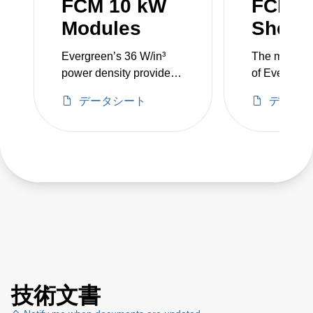
FCM 10 kW
FCM 3
Modules
Shelf
Evergreen’s 36 W/in³
The modula
power density provides
of Evergree
more power in less
AC-DC pow
データシート
データ
space, and > 95%
converters a
efficiency with 0.98
customizatio
power factor correction
as quick po
reduces utility costs and
by stacking 
minimizes heat.
技術文書