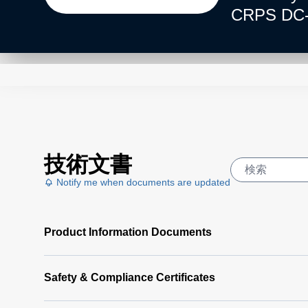
CRPS DC-in
integration
system ens
options pr
their powe
Series is 
makes it t
solution.
技術文書
Notify me when documents are updated
Product Information Documents
Safety & Compliance Certificates