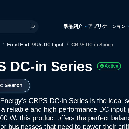
製品紹介
アプリケーション
s
/
Front End PSUs DC-Input
/
CRPS DC-in Series
 DC-in Series
Active
ic Search
nergy’s CRPS DC-in Series is the ideal so
r a reliable and high-performance DC input
00 W, this product offers the perfect bala
for businesses that need to power their crit