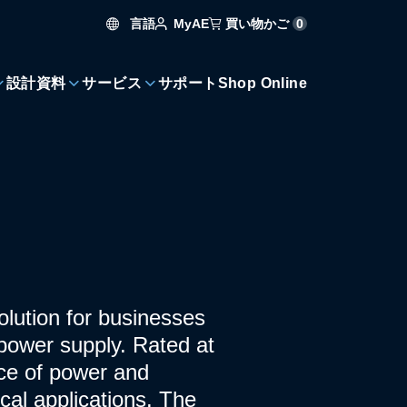
言語
買い物かご
0
MyAE
設計資料
サービス
サポート
Shop Online
lution for businesses
 power supply. Rated at
nce of power and
ical applications. The