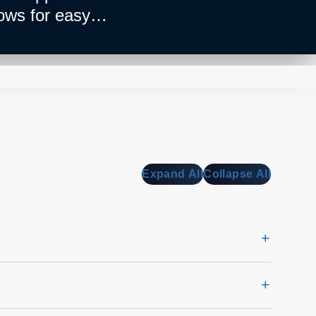
ows for easy
full digital control
with multiple input
t need to customize
res of the CRPS DC-in
’ compact form factor
all yet powerful
Expand All
Collapse All