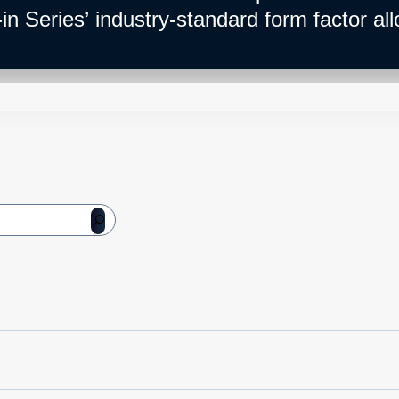
 Series’ industry-standard form factor all
 into any existing system or application. The 
ures that the power supply runs smoothly, 
oviding added flexibility for businesses tha
r requirements. One of the standout featu
its market-leading power density.The series
he ideal choice for businesses needing a sm