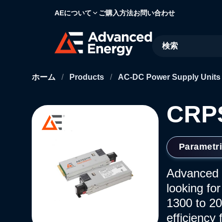
AEについて
ご購入方法
お問い合わせ
Site Search
ホーム
/
Products
/
AC-DC Power Supply Unit
CRPS
Parametr
Advanced E
looking fo
1300 to 20
efficiency 