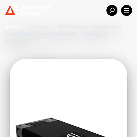
ホーム
/
Products
/
AC-DC Power Supply Units
/
Configurable Power Solutions
/
Defense &
Aerospace
/
XFN