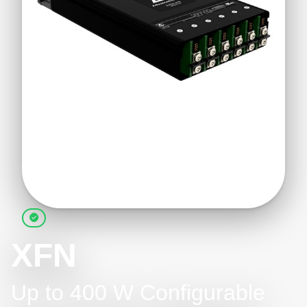
XFN
Up to 400 W Configurable