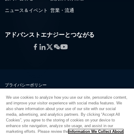
ニュース＆イベント
営業・流通
アドバンストエナジーとつながる
Facebook
LinkedIn
Twitter
WeChat
YouTube
プライバシーポリシー
法的情報
We use cookies to analyze how you use our site, personalize content,
品質
and improve your visitor experience with social media features. We
サイトマップ
also share information about your use of our site with our social
media, advertising, and analytics partners. By clicking “Accept All
サプライヤーポータル
Cookies”, you agree to the storing of cookies on your device to
UK Modern Slavery Act
enhance site navigation, analyze site usage, and assist in our
marketing efforts. Please review the
Information We Collect About
Privacy Preferences