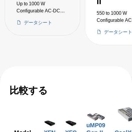
II
Up to 1000 W
Configurable AC-DC
550 to 1000 W
Power Supplies
Configurable A
データシート
Power Supplies
データシー
比較する
uMP09