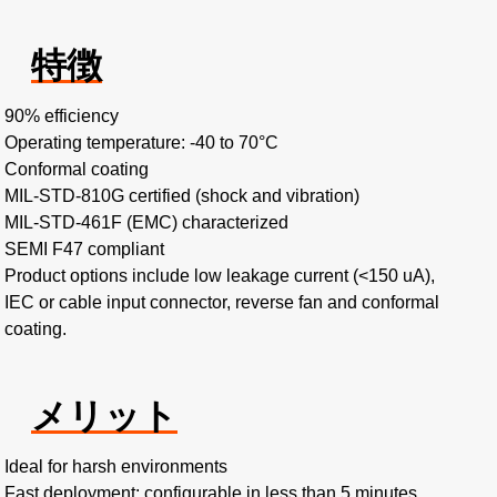
特徴
90% efficiency​
Operating temperature: -40 to 70°C ​
Conformal coating​
MIL-STD-810G certified (shock and vibration)​
MIL-STD-461F (EMC) characterized
SEMI F47 compliant
Product options include low leakage current (<150 uA),
IEC or cable input connector, reverse fan and conformal
coating.
メリット
Ideal for harsh environments​
Fast deployment: configurable in less than 5 minutes​