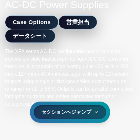
AC-DC Power Supplies
Case Options
営業担当
データシート
The XFA series AC-DC configurable power supplies
provide six slots that accept intelligent DC-DC converter
modules. It is capable of delivering up to 400 W in a 268
mm x 127 mm x 40.4 mm package, with up to 12 isolated
outputs using single or dual powerMod output modules
ranging from 1 to 58 V. Outputs can be parallel connected
for higher currents and series connected for higher
voltages up to 348 VDC.​
セクションへジャンプ