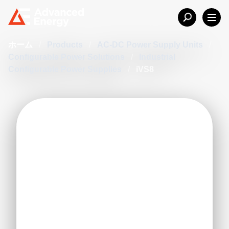
ホーム
/
Products
/
AC-DC Power Supply Units
/
Configurable Power Solutions
/
Industrial
Configurable Power Supplies
/
iVS8