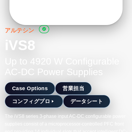
アルテシン
iVS8
Up to 4920 W Configurable
AC-DC Power Supplies
Case Options
営業担当
コンフィグプロ
データシート
The iVS8 series 3-phase input AC-DC configurable power
supplies consist of a microprocessor-controlled PFC front
end providing 14 individual slots that accept intelligent DC-