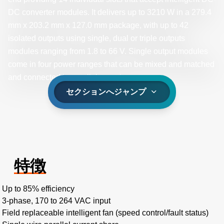
DC converter modules. It delivers up to 3210 W in a 279.4
mm x 203.2 mm x 127.0 mm package, with up to 42
isolated outputs using single, dual or triple outputs
modules ranging from 1.8 to 66 V. Single output modules
come in four power ranges that can be mixed and matched
and connected in parallel or series.
セクションへジャンプ
特徴
Up to 85% efficiency​
3-phase, 170 to 264 VAC input​
Field replaceable intelligent fan (speed control/fault status)​