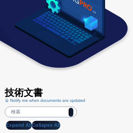
技術文書
Notify me when documents are updated
Expand All
Collapse All