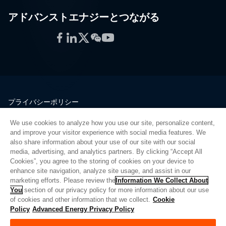
アドバンストエナジーとつながる
Facebook
LinkedIn
Twitter
WeChat
YouTube
プライバシーポリシー
法的情報
We use cookies to analyze how you use our site, personalize content,
品質
and improve your visitor experience with social media features. We
サイトマップ
also share information about your use of our site with our social
media, advertising, and analytics partners. By clicking “Accept All
サプライヤーポータル
Cookies”, you agree to the storing of cookies on your device to
UK Modern Slavery Act
enhance site navigation, analyze site usage, and assist in our
marketing efforts. Please review the
Information We Collect About
Privacy Preferences
You
section of our privacy policy for more information about our use
of cookies and other information that we collect.
Cookie
Do Not Sell or Share My Personal Information
Policy
Advanced Energy Privacy Policy
Limit the Use of My Sensitive Personal Information