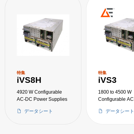
特集
特集
iVS8H
iVS3
4920 W Configurable
1800 to 4500 W
AC-DC Power Supplies
Configurable A
Power Supplies
データシート
データシー