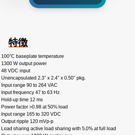
特徴
100°C baseplate temperature
1300 W output power
48 VDC input
Unencapsulated 2.3" x 2.4" x 0.50" pkg.
Input range 90 to 264 VAC
Input frequency 47 to 63 Hz
Hold-up time 12 ms
Power factor >0.98 at 50% load
Input range 165 to 320 VDC
Output ripple 120 mVp-p
Load sharing active load sharing with 5.0% at full load