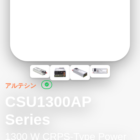
アルテシン
CSU1300AP
Series
1300 W CRPS-Type Power