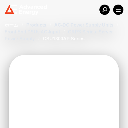
ホーム
/
Products
/
AC-DC Power Supply Units
/
Front End PSUs AC-Input
/
CRPS Series: Server
Power Supply
/
CSU1300AP Series