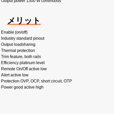
Output power 1300 W continuous
メリット
Enable (on/off)
Industry standard pinout
Output loadsharing
Thermal protection
Trim feature, both rails
Efficiency platinum level
Remote On/Off active low
Alert active low
Protection OVP, OCP, short circuit, OTP
Power good active high