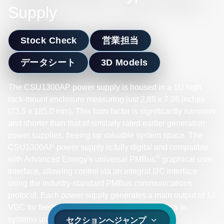
Supply
Stock Check
営業担当
データシート
3D Models
The CSU1300AP power supply is housed in a 1U high
rack-mount enclosure measuring just 2.89 x 7.28 inches
(73.5 x 185.0 mm). This form factor is significantly narrower
and shorter than that of similarly rated earlier generation
power supplies, freeing up valuable system space. The
CSU1300AP power supply is fully digital and compatible
®
with Advanced Energy's universal PMBus
graphical user
interface, allowing control via an integral I2C interface
using the industry-standard PMBus communications
protocol. Each power supply generates a main output of 12
VDC for feeding downstream DC-DC converters in
systems using distributed power architectures.
セクションへジャンプ