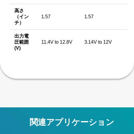
高さ
（イン
1.57
1.57
チ）
出力電
圧範囲
11.4V to 12.8V
3.14V to 12V
(V)
関連アプリケーション