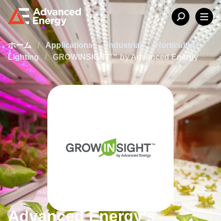
ホーム
/
Applications
/
Industrial
/
Horticulture
Lighting
/
GROWINSIGHT™ by Advanced Energy
Advanced Energy’s