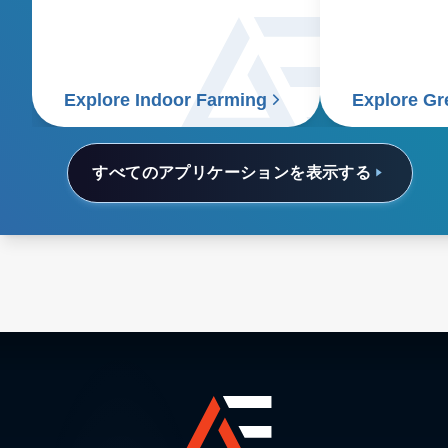
sustainability.
power system
on energy cos
supplying pow
voltage DC b
Explore Indoor Farming
Explore G
すべてのアプリケーションを表示する