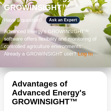
GROWINSIGHT™
Have a question?
Ask an Expert
Advanced Energy’s GROWINSIGHT™
software offers flexibility and monitoring of
controlled agriculture environments.
Already a GROWINSIGHT user?
Log In
Advantages of
Advanced Energy's
GROWINSIGHT™