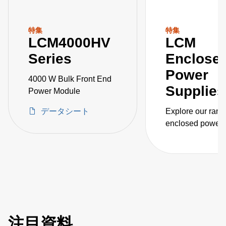
特集
特集
LCM4000HV
LCM
Series
Enclose
Power
4000 W Bulk Front End
Supplies
Power Module
データシート
Explore our rang
enclosed power
supplies, engine
safety with unpar
adaptability acro
automation, medi
and industrial se
注目資料