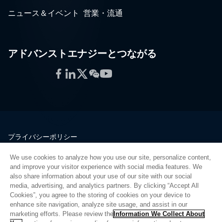
ニュース＆イベント
営業・流通
アドバンストエナジーとつながる
Facebook
LinkedIn
Twitter
WeChat
YouTube
プライバシーポリシー
法的情報
We use cookies to analyze how you use our site, personalize content,
品質
and improve your visitor experience with social media features. We
サイトマップ
also share information about your use of our site with our social
media, advertising, and analytics partners. By clicking “Accept All
サプライヤーポータル
Cookies”, you agree to the storing of cookies on your device to
UK Modern Slavery Act
enhance site navigation, analyze site usage, and assist in our
marketing efforts. Please review the
Information We Collect About
Privacy Preferences