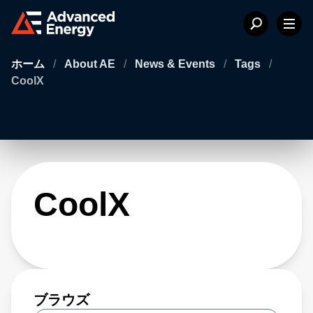
ホーム
/
About AE
/
News & Events
/
Tags
/
CoolX
CoolX
ブラウズ