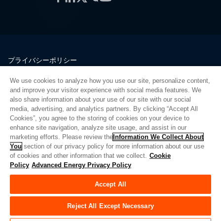
プライバシーポリシー
法的情報
We use cookies to analyze how you use our site, personalize content,
品質
and improve your visitor experience with social media features. We
サイトマップ
also share information about your use of our site with our social
media, advertising, and analytics partners. By clicking “Accept All
サプライヤーポータル
Cookies”, you agree to the storing of cookies on your device to
UK Modern Slavery Act
enhance site navigation, analyze site usage, and assist in our
marketing efforts. Please review the
Information We Collect About
Privacy Preferences
You
section of our privacy policy for more information about our use
of cookies and other information that we collect.
Cookie
Do Not Sell or Share My Personal Information
Policy
Advanced Energy Privacy Policy
Limit the Use of My Sensitive Personal Information
Accept All
© Copyright 2026
アドバンスドエナジー
| ビルド 39545
Reject All Except Necessary