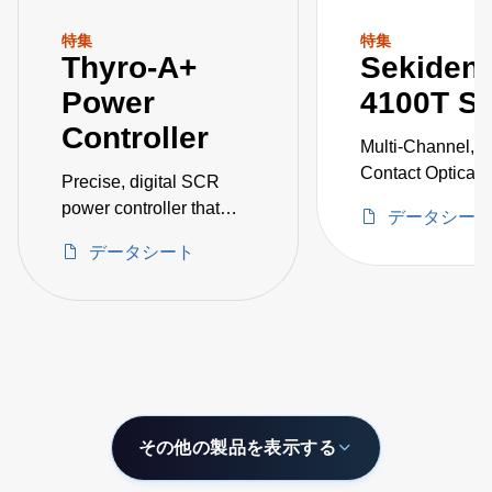
特集
特集
Thyro-A+
Sekiden
Power
4100T Se
Controller
Multi-Channel, 
Contact Optical 
Precise, digital SCR
Temperature Pyr
power controller that
データシー
with Configurabl
supports currents up to
データシート
Wavelength Ran
650 A and voltages up to
500 V
その他の製品を表示する