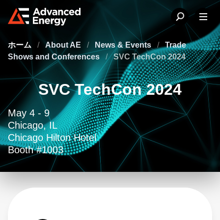
ホーム
/
About AE
/
News & Events
/
Trade
Shows and Conferences
/
SVC TechCon 2024
SVC TechCon 2024
May 4 - 9
Chicago, IL
Chicago Hilton Hotel
Booth #1003