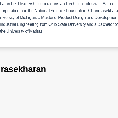
haran held leadership, operations and technical roles with Eaton
Corporation and the National Science Foundation. Chandrasekhar
University of Michigan, a Master of Product Design and Developmen
 Industrial Engineering from Ohio State University and a Bachelor of
he University of Madras.
rasekharan