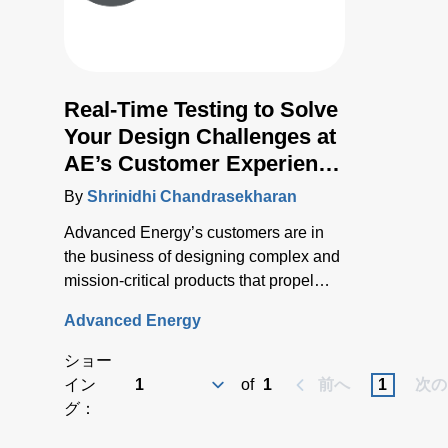
Real-Time Testing to Solve
Your Design Challenges at
AE’s Customer Experience
Centers
By
Shrinidhi Chandrasekharan
Advanced Energy’s customers are in
the business of designing complex and
mission-critical products that propel
innovation forward.
Advanced Energy
ショー
イン
of
1
前へ
1
次の
グ：