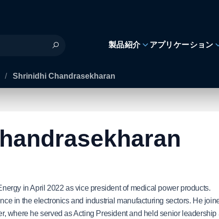
製品紹介
アプリケーション
s
/
Shrinidhi Chandrasekharan
Chandrasekharan
ergy in April 2022 as vice president of medical power products.
e in the electronics and industrial manufacturing sectors. He join
r, where he served as Acting President and held senior leadership