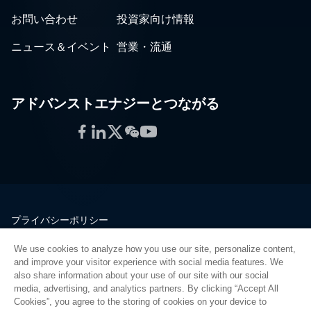
お問い合わせ
投資家向け情報
ニュース＆イベント
営業・流通
アドバンストエナジーとつながる
Facebook
LinkedIn
Twitter
WeChat
YouTube
プライバシーポリシー
法的情報
We use cookies to analyze how you use our site, personalize content,
品質
and improve your visitor experience with social media features. We
サイトマップ
also share information about your use of our site with our social
media, advertising, and analytics partners. By clicking “Accept All
サプライヤーポータル
Cookies”, you agree to the storing of cookies on your device to
UK Modern Slavery Act