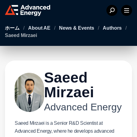
ホーム
/
About AE
/
News & Events
/
Authors
/
Saeed Mirzaei
Saeed
Mirzaei
Advanced Energy
Saeed Mirzaei is a Senior R&D Scientist at
Advanced Energy, where he develops advanced