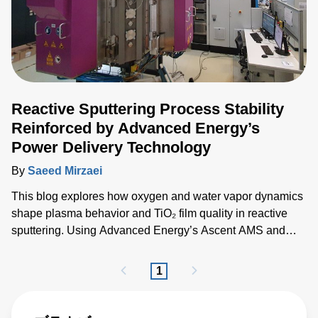
Reactive Sputtering Process Stability
Reinforced by Advanced Energy’s
Power Delivery Technology
By
Saeed Mirzaei
This blog explores how oxygen and water vapor dynamics
shape plasma behavior and TiO₂ film quality in reactive
sputtering. Using Advanced Energy’s Ascent AMS and
Ascent DMS power supplies, AE experts demonstrate how
advanced pulsed‑DC regulation stabilizes deposition
1
despite fluctuating reactive conditions. The study
introduces a unified p* parameter that correlates gas
effects with deposition rate and optical properties, offering