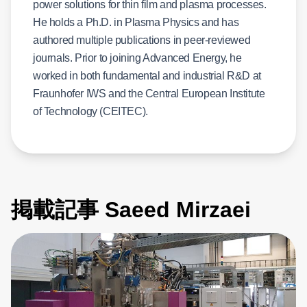
power solutions for thin film and plasma processes.
He holds a Ph.D. in Plasma Physics and has
authored multiple publications in peer-reviewed
journals. Prior to joining Advanced Energy, he
worked in both fundamental and industrial R&D at
Fraunhofer IWS and the Central European Institute
of Technology (CEITEC).
掲載記事 Saeed Mirzaei