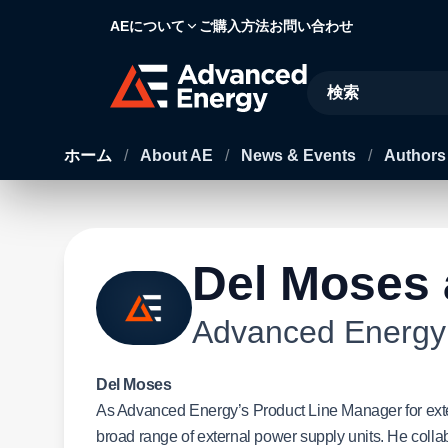
AEについて
ご購入方法
お問い合わせ
Site Search
ホーム
/
About AE
/
News & Events
/
Author
Del Moses
Advanced Energy
Del Moses
As Advanced Energy’s Product Line Manager for exte
broad range of external power supply units. He collab