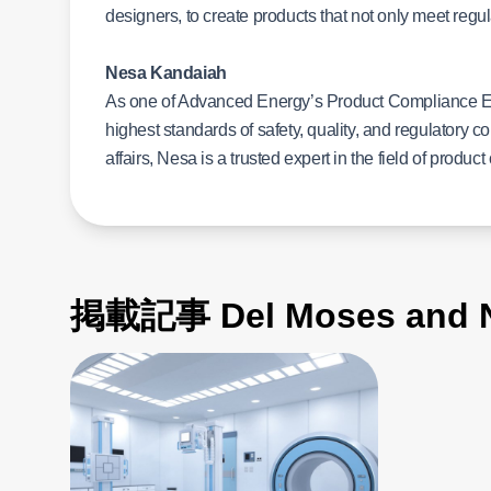
designers, to create products that not only meet reg
Nesa Kandaiah
As one of Advanced Energy’s Product Compliance E
highest standards of safety, quality, and regulatory
affairs, Nesa is a trusted expert in the field of produc
掲載記事 Del Moses and N