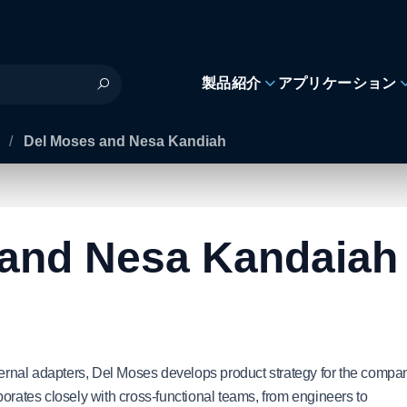
製品紹介
アプリケーション
s
/
Del Moses and Nesa Kandiah
 and Nesa Kandaiah
rnal adapters, Del Moses develops product strategy for the compa
orates closely with cross-functional teams, from engineers to