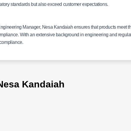
ulatory standards but also exceed customer expectations.
ngineering Manager, Nesa Kandaiah ensures that products meet t
 compliance. With an extensive background in engineering and regula
t compliance.
esa Kandaiah