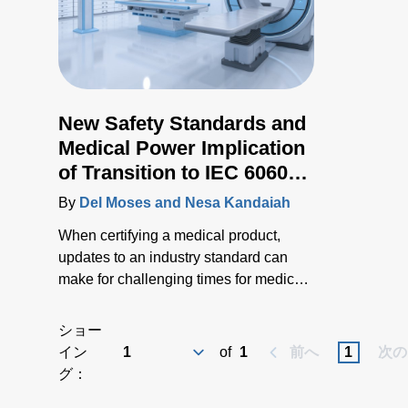
New Safety Standards and
Medical Power Implication
of Transition to IEC 60601-
1 Edition 3.2
By
Del Moses and Nesa Kandaiah
When certifying a medical product,
updates to an industry standard can
make for challenging times for medical
equipment manufacturers, especially
when a standard is costly to publish,
ショー
impacting the cost of compliance as
イン
of
1
前へ
1
次の
well.
グ：