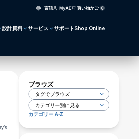
言語
買い物かご
0
MyAE
設計資料
サービス
サポート
Shop Online
ブラウズ
カテゴリー A-Z
ny’s