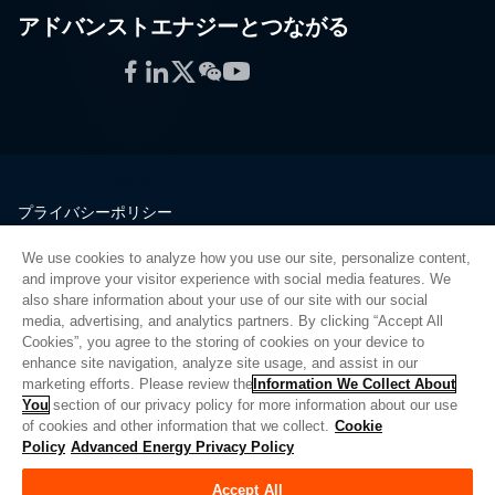
アドバンストエナジーとつながる
Facebook
LinkedIn
Twitter
WeChat
YouTube
プライバシーポリシー
法的情報
We use cookies to analyze how you use our site, personalize content,
品質
and improve your visitor experience with social media features. We
サイトマップ
also share information about your use of our site with our social
media, advertising, and analytics partners. By clicking “Accept All
サプライヤーポータル
Cookies”, you agree to the storing of cookies on your device to
UK Modern Slavery Act
enhance site navigation, analyze site usage, and assist in our
marketing efforts. Please review the
Information We Collect About
Privacy Preferences
You
section of our privacy policy for more information about our use
of cookies and other information that we collect.
Cookie
Do Not Sell or Share My Personal Information
Policy
Advanced Energy Privacy Policy
Limit the Use of My Sensitive Personal Information
Accept All