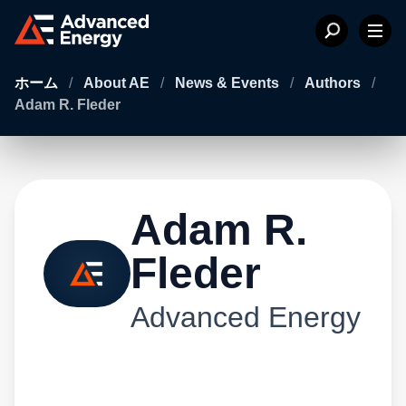
ホーム
/
About AE
/
News & Events
/
Authors
/
Adam R. Fleder
Adam R.
Fleder
Advanced Energy