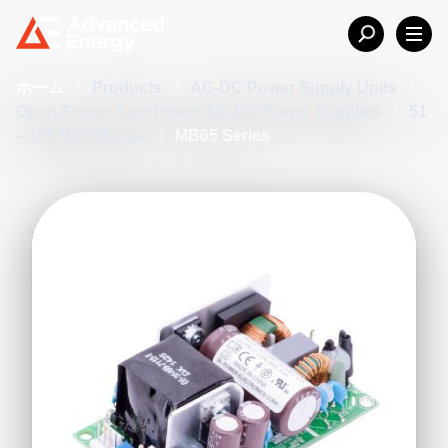
ホーム
/
Products
/
AC-DC Power Supply Units
/
Open-Frame, Low Power AC-DC Power Supplies
/
51
– 100 Watt Range
/
MB65 Series