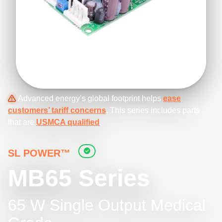
Advanced energy’s global footprint helps
ease
customers’ tariff concerns
. This series includes parts
that are
USMCA qualified
.
SL POWER™
MB65 Series
65 W Single Output Medical