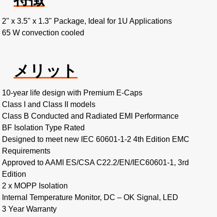
2" x 3.5" x 1.3" Package, Ideal for 1U Applications
65 W convection cooled
メリット
10-year life design with Premium E-Caps
Class I and Class II models
Class B Conducted and Radiated EMI Performance
BF Isolation Type Rated
Designed to meet new IEC 60601-1-2 4th Edition EMC
Requirements
Approved to AAMI ES/CSA C22.2/EN/IEC60601-1, 3rd
Edition
2 x MOPP Isolation
Internal Temperature Monitor, DC – OK Signal, LED
3 Year Warranty