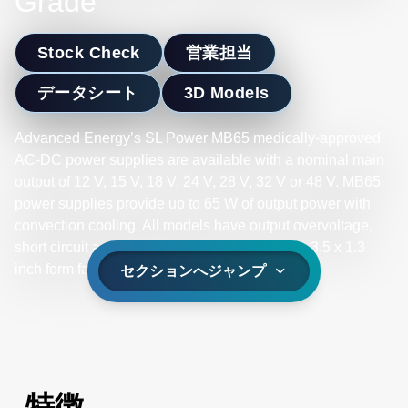
Grade
Stock Check
営業担当
データシート
3D Models
Advanced Energy’s SL Power MB65 medically-approved
AC-DC power supplies are available with a nominal main
output of 12 V, 15 V, 18 V, 24 V, 28 V, 32 V or 48 V. MB65
power supplies provide up to 65 W of output power with
convection cooling. All models have output overvoltage,
short circuit and overload protection and a 2 x 3.5 x 1.3
inch form factor.
セクションへジャンプ
特徴