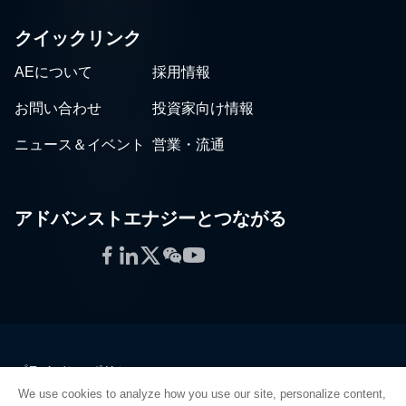
クイックリンク
AEについて
採用情報
お問い合わせ
投資家向け情報
ニュース＆イベント
営業・流通
アドバンストエナジーとつながる
Facebook
LinkedIn
Twitter
WeChat
YouTube
プライバシーポリシー
法的情報
We use cookies to analyze how you use our site, personalize content,