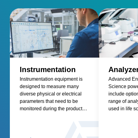
Instrumentation
Analyze
Instrumentation equipment is
Advanced Ene
designed to measure many
Science powe
diverse physical or electrical
include optio
parameters that need to be
range of anal
monitored during the product
used in life 
research, design, development
including ma
and manufacturing process.
gas and liqu
and particle 