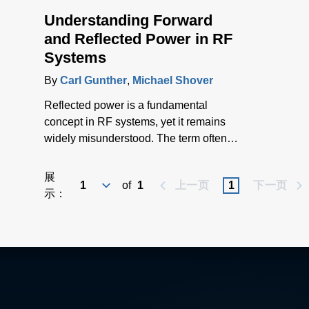
Understanding Forward
and Reflected Power in RF
Systems
By
Carl Gunther
,
Michael Shover
Reflected power is a fundamental
concept in RF systems, yet it remains
widely misunderstood. The term often
evokes images of wasted energy and
inefficient systems, but that is not the
展
of
1
上一页
1
下一页
full, accurate picture. This blog explores
示：
forward and reflected power, clarifies
common misconceptions, and
discusses their relevance the demands
of RF plasma power in semiconductor
manufacturing.