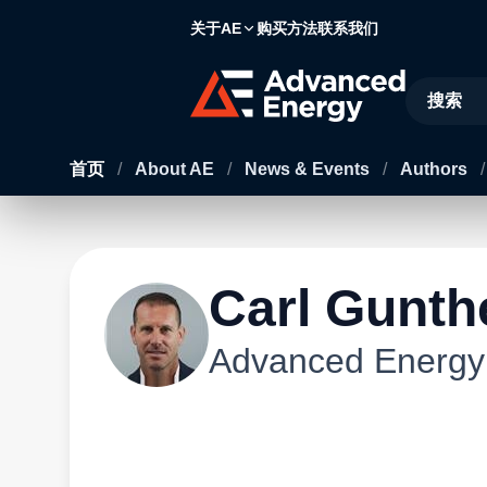
关于AE
购买方法
联系我们
Site Searc
首页
/
About AE
/
News & Events
/
Authors
/
Carl Gunth
Advanced Energy