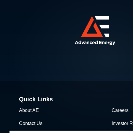
Quick Links
About AE
Careers
Contact Us
Investor R